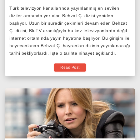
Behzat
Türk televizyon kanallarında yayınlanmış en sevilen
Ç.
diziler arasında yer alan Behzat Ç. dizisi yeniden
25
başlıyor. Uzun bir süredir çekimleri devam eden Behzat
Temmuz
Ç. dizisi, BluTV aracılığıyla bu kez televizyonlarda değil
Kaldığı
internet ortamında yayın hayatına başlıyor. Bu girişim ile
Yerden
heyecanlanan Behzat Ç. hayranları dizinin yayınlanacağı
Devam
tarihi bekliyorlardı. İşte o tarihte nihayet açıklandı.
Ediyor!
Read Post