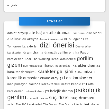
« Şub
Etiketler
aile bağları
aile draması
adalet arayışı
Aile Sırları
aile dramı
Aile İlişkileri
aksiyon
DC's Legends Of
Arrow karakterleri
dizi önerisi
Tomorrow karakterleri
Doctor Who
dram
drama
entrika
dramatik gerilim
Fargo
karakterleri
gerilim
karakterleri
Fear The Walking Dead karakterleri
gizem
karakter draması
ihanet
güç mücadelesi
insan doğası
karakter gelişimi
kara mizah
karakter dönüşümü
karanlik atmosfer
kimlik arayışı
Lost karakterleri
Narcos karakterleri
manipülasyon
netflix
People Of Earth
psikolojik
psikolojik drama
karakterleri
psikolojik dram
gerilim
suç dizisi
suç draması
romantik drama
Türk dizisi
sırlar
The 100 karakterleri
The Doctor
The Doctor kimdir