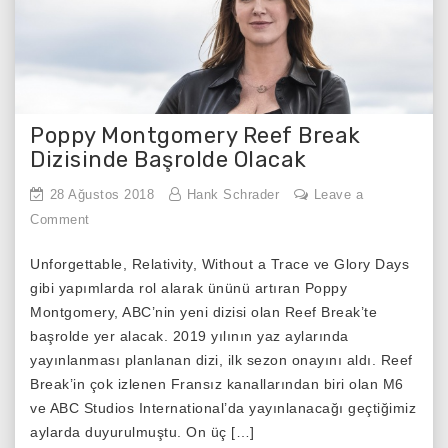
Poppy Montgomery Reef Break
Dizisinde Başrolde Olacak
28 Ağustos 2018
Hank Schrader
Leave a
on
Comment
Poppy
Unforgettable, Relativity, Without a Trace ve Glory Days
Montgomery
gibi yapımlarda rol alarak ününü artıran Poppy
Reef
Montgomery, ABC’nin yeni dizisi olan Reef Break’te
Break
başrolde yer alacak. 2019 yılının yaz aylarında
Dizisinde
yayınlanması planlanan dizi, ilk sezon onayını aldı. Reef
Başrolde
Break’in çok izlenen Fransız kanallarından biri olan M6
Olacak
ve ABC Studios International’da yayınlanacağı geçtiğimiz
aylarda duyurulmuştu. On üç […]