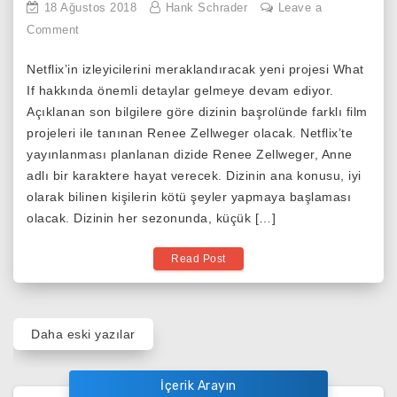
18 Ağustos 2018
Hank Schrader
Leave a
on
Comment
What
Netflix’in izleyicilerini meraklandıracak yeni projesi What
If
If hakkında önemli detaylar gelmeye devam ediyor.
Dizisinin
Açıklanan son bilgilere göre dizinin başrolünde farklı film
Başrolü
projeleri ile tanınan Renee Zellweger olacak. Netflix’te
Belli
yayınlanması planlanan dizide Renee Zellweger, Anne
Oldu
adlı bir karaktere hayat verecek. Dizinin ana konusu, iyi
olarak bilinen kişilerin kötü şeyler yapmaya başlaması
olacak. Dizinin her sezonunda, küçük […]
Read Post
Yazı
Daha eski yazılar
gezinmesi
İçerik Arayın