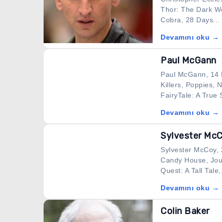
Thor: The Dark Wo
Cobra, 28 Days...
Devamını oku →
Paul McGann
Paul McGann, 14 K
Killers, Poppies,
FairyTale: A True S
Devamını oku →
Sylvester Mc
Sylvester McCoy, 
Candy House, Jou
Quest: A Tall Tale,.
Devamını oku →
Colin Baker