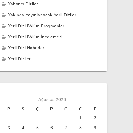
Yabancı Diziler
Yakında Yayınlanacak Yerli Diziler
Yerli Dizi Bölüm Fragmanları
Yerli Dizi Bölüm İncelemesi
Yerli Dizi Haberleri
Yerli Diziler
Ağustos 2026
P
S
Ç
P
C
C
P
1
2
3
4
5
6
7
8
9