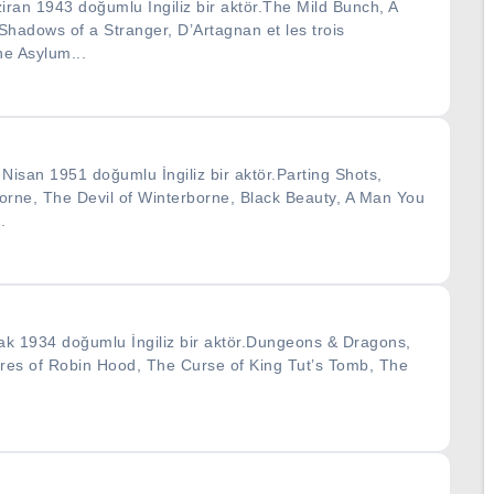
iran 1943 doğumlu İngiliz bir aktör.The Mild Bunch, A
adows of a Stranger, D’Artagnan et les trois
e Asylum...
Nisan 1951 doğumlu İngiliz bir aktör.Parting Shots,
orne, The Devil of Winterborne, Black Beauty, A Man You
.
k 1934 doğumlu İngiliz bir aktör.Dungeons & Dragons,
es of Robin Hood, The Curse of King Tut’s Tomb, The