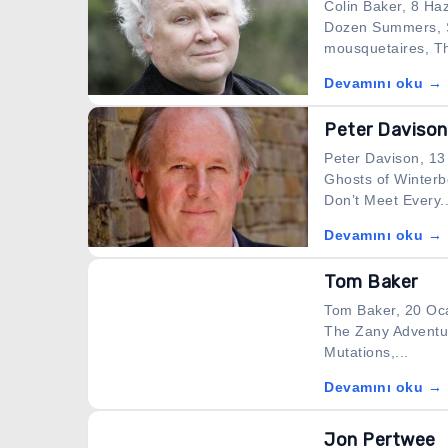
Colin Baker, 8 Haz
Dozen Summers, Sh
mousquetaires, Th
Devamını oku →
Peter Davison
Peter Davison, 13 
Ghosts of Winterb
Don’t Meet Every..
Devamını oku →
Tom Baker
Tom Baker, 20 Oca
The Zany Adventur
Mutations,...
Devamını oku →
Jon Pertwee