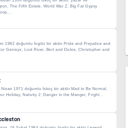
 Nisan 1958 doğumlu İskoç bir aktör, yazar ve
on, The Fifth Estate, World War Z, Big Fat Gypsy
oop,...
im 1982 doğumlu İngiliz bir aktör.Pride and Prejudice and
or Genisys, Lost River, Bert and Dickie, Christopher and
t
 Nisan 1971 doğumlu İskoç bir aktör.Mad to Be Normal,
 Holiday, Nativity 2: Danger in the Manger, Fright...
ccleston
ston, 16 Şubat 1964 doğumlu İngiliz bir aktör.Legend,