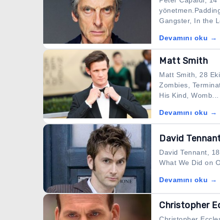
Peter Capaldi, 14
yönetmen.Paddingt
Gangster, In the L
Devamını oku →
Matt Smith
Matt Smith, 28 Ek
Zombies, Terminat
His Kind, Womb...
Devamını oku →
David Tennan
David Tennant, 18
What We Did on Our
Devamını oku →
Christopher E
Christopher Eccle