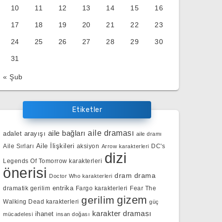
10
11
12
13
14
15
16
17
18
19
20
21
22
23
24
25
26
27
28
29
30
31
« Şub
Etiketler
aile bağları
aile draması
adalet arayışı
aile dramı
Aile İlişkileri
Aile Sırları
aksiyon
DC's
Arrow karakterleri
dizi
Legends Of Tomorrow karakterleri
önerisi
dram
drama
Doctor Who karakterleri
entrika
dramatik gerilim
Fargo karakterleri
Fear The
gizem
gerilim
Walking Dead karakterleri
güç
karakter draması
ihanet
mücadelesi
insan doğası