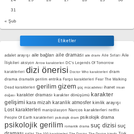
31
« Şub
Etiketler
aile bağları
aile draması
adalet arayışı
Aile
Aile Sırları
aile dramı
İlişkileri
aksiyon
DC's Legends Of Tomorrow
Arrow karakterleri
dizi önerisi
dram
karakterleri
Doctor Who karakterleri
drama
entrika
dramatik gerilim
Fargo karakterleri
Fear The Walking
gizem
gerilim
ihanet
Dead karakterleri
güç mücadelesi
insan
karakter
karakter draması
karakter dönüşümü
doğası
gelişimi
kara mizah
karanlik atmosfer
kimlik arayışı
Lost karakterleri
Narcos karakterleri
manipülasyon
netflix
psikolojik drama
People Of Earth karakterleri
psikolojik dram
psikolojik gerilim
suç dizisi
suç
romantik drama
draması
Türk
sırlar
The 100 karakterleri
The Doctor
The Doctor kimdir