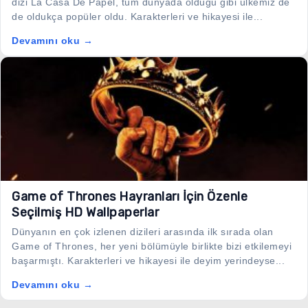
dizi La Casa De Papel, tüm dünyada olduğu gibi ülkemiz de
de oldukça popüler oldu. Karakterleri ve hikayesi ile...
Devamını oku →
Game of Thrones Hayranları İçin Özenle
Seçilmiş HD Wallpaperlar
Dünyanın en çok izlenen dizileri arasında ilk sırada olan
Game of Thrones, her yeni bölümüyle birlikte bizi etkilemeyi
başarmıştı. Karakterleri ve hikayesi ile deyim yerindeyse...
Devamını oku →