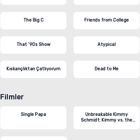
The Big C
Friends from College
That ’90s Show
Atypical
Kıskançlıktan Çatlıyorum
Dead to Me
Filmler
Single Papa
Unbreakable Kimmy
Schmidt: Kimmy vs. the
Reverend