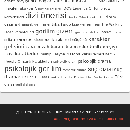
aile bağları
aile draması
adalet arayışı
Aile
Aile Sırları
aile dramı
İlişkileri
aksiyon
DC's Legends Of Tomorrow
Arrow karakterleri
dizi önerisi
dram
karakterleri
Doctor Who karakterleri
drama
entrika
dramatik gerilim
Fargo karakterleri
Fear The Walking
gizem
gerilim
ihanet
Dead karakterleri
güç mücadelesi
insan
karakter
karakter draması
karakter dönüşümü
doğası
gelişimi
kara mizah
karanlik atmosfer
kimlik arayışı
Lost karakterleri
Narcos karakterleri
manipülasyon
netflix
psikolojik drama
People Of Earth karakterleri
psikolojik dram
psikolojik gerilim
suç dizisi
suç
romantik drama
draması
Türk
sırlar
The 100 karakterleri
The Doctor
The Doctor kimdir
dizisi
yerli dizi quiz
(c) COPYRIGHT 2025 - Tüm Hakları Saklıdır - Yeniden V2
Yasal Bilgilendirme ve Sorumluluk Reddi