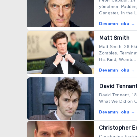
Peter Capaldi, 14
yönetmen.Paddingt
Gangster, In the L
Devamını oku →
Matt Smith
Matt Smith, 28 Ek
Zombies, Terminat
His Kind, Womb...
Devamını oku →
David Tennan
David Tennant, 18
What We Did on Our
Devamını oku →
Christopher E
Christopher Eccle