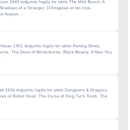
iran 1943 doğumlu İngiliz bir aktör.The Mild Bunch, A
adows of a Stranger, D’Artagnan et les trois
e Asylum...
Nisan 1951 doğumlu İngiliz bir aktör.Parting Shots,
orne, The Devil of Winterborne, Black Beauty, A Man You
.
k 1934 doğumlu İngiliz bir aktör.Dungeons & Dragons,
es of Robin Hood, The Curse of King Tut’s Tomb, The