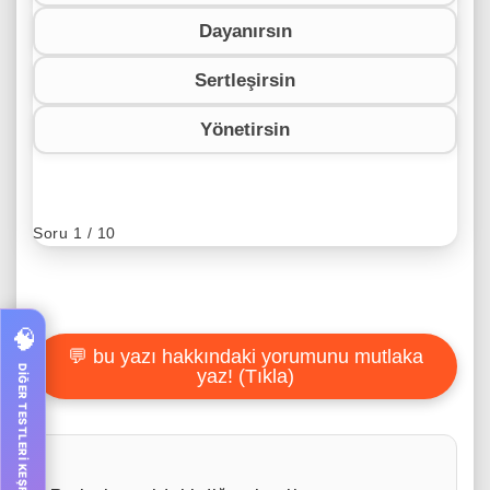
Dayanırsın
Sertleşirsin
Yönetirsin
Soru 1 / 10
🧠
💬 bu yazı hakkındaki yorumunu mutlaka
DİĞER TESTLERİ KEŞFET!
yaz! (Tıkla)