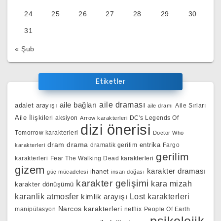
24
25
26
27
28
29
30
31
« Şub
Etiketler
aile bağları
aile draması
adalet arayışı
Aile Sırları
aile dramı
Aile İlişkileri
aksiyon
DC's Legends Of
Arrow karakterleri
dizi önerisi
Tomorrow karakterleri
Doctor Who
dram
drama
entrika
dramatik gerilim
Fargo
karakterleri
gerilim
karakterleri
Fear The Walking Dead karakterleri
gizem
karakter draması
ihanet
güç mücadelesi
insan doğası
karakter gelişimi
kara mizah
karakter dönüşümü
karanlik atmosfer
kimlik arayışı
Lost karakterleri
Narcos karakterleri
manipülasyon
netflix
People Of Earth
psikolojik