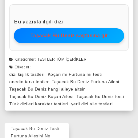
Bu yazıyla ilgili dizi
Taşacak Bu Deniz sayfasına git
Kategoriler:
TESTLER
TÜM İÇERIKLER
Etiketler:
dizi kişilik testleri
Koçari mi Furtuna mı testi
onedio tarzı testler
Taşacak Bu Deniz Furtuna Ailesi
Taşacak Bu Deniz hangi aileye aitsin
Taşacak Bu Deniz Koçari Ailesi
Taşacak Bu Deniz testi
Türk dizileri karakter testleri
yerli dizi aile testleri
Yazı
Taşacak Bu Deniz Testi:
gezinmesi
Furtuna Ailesini Ne