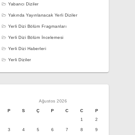
Yabancı Diziler
Yakında Yayınlanacak Yerli Diziler
Yerli Dizi Bölüm Fragmanları
Yerli Dizi Bölüm İncelemesi
Yerli Dizi Haberleri
Yerli Diziler
Ağustos 2026
P
S
Ç
P
C
C
P
1
2
3
4
5
6
7
8
9