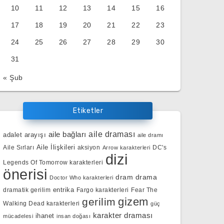
10
11
12
13
14
15
16
17
18
19
20
21
22
23
24
25
26
27
28
29
30
31
« Şub
Etiketler
aile bağları
aile draması
adalet arayışı
aile dramı
Aile İlişkileri
Aile Sırları
aksiyon
DC's
Arrow karakterleri
dizi
Legends Of Tomorrow karakterleri
önerisi
dram
drama
Doctor Who karakterleri
entrika
dramatik gerilim
Fargo karakterleri
Fear The
gizem
gerilim
Walking Dead karakterleri
güç
karakter draması
ihanet
mücadelesi
insan doğası