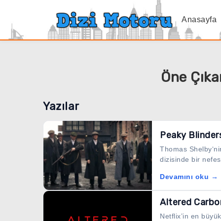
Anasayfa
Öne Çıkan
Yazılar
Peaky Blinder
Thomas Shelby‘nin 
dizisinde bir nefes
Devamını oku →
Altered Carbo
Netflix’in en büyü