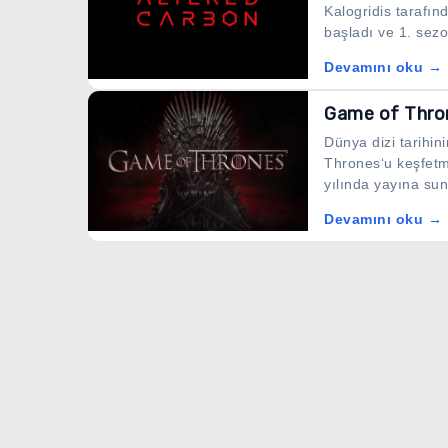
Kalogridis tarafın
başladı ve 1. sezon
Devamını oku →
Game of Thro
Dünya dizi tarihin
Thrones‘u keşfetm
yılında yayına sun
Devamını oku →