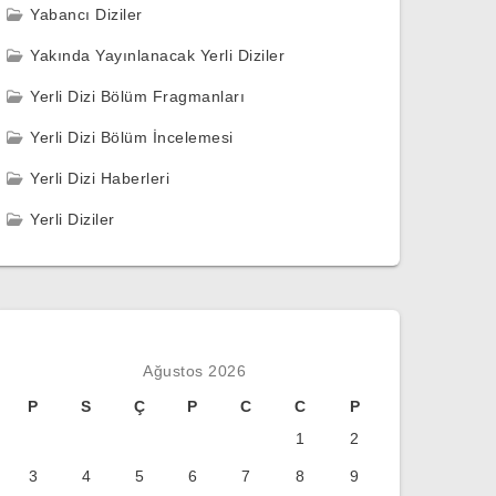
Yabancı Diziler
Yakında Yayınlanacak Yerli Diziler
Yerli Dizi Bölüm Fragmanları
Yerli Dizi Bölüm İncelemesi
Yerli Dizi Haberleri
Yerli Diziler
Ağustos 2026
P
S
Ç
P
C
C
P
1
2
3
4
5
6
7
8
9