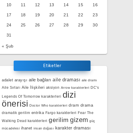
10
11
12
13
14
15
16
17
18
19
20
21
22
23
24
25
26
27
28
29
30
31
« Şub
Etiketler
aile bağları
aile draması
adalet arayışı
aile dramı
Aile İlişkileri
Aile Sırları
aksiyon
DC's
Arrow karakterleri
dizi
Legends Of Tomorrow karakterleri
önerisi
dram
drama
Doctor Who karakterleri
entrika
dramatik gerilim
Fargo karakterleri
Fear The
gizem
gerilim
Walking Dead karakterleri
güç
karakter draması
ihanet
mücadelesi
insan doğası