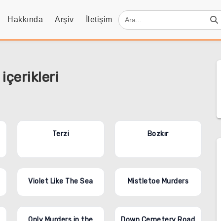
Hakkında
Arşiv
İletişim
 içerikleri
Terzi
Bozkır
Violet Like The Sea
Mistletoe Murders
Only Murders in the
Down Cemetery Road