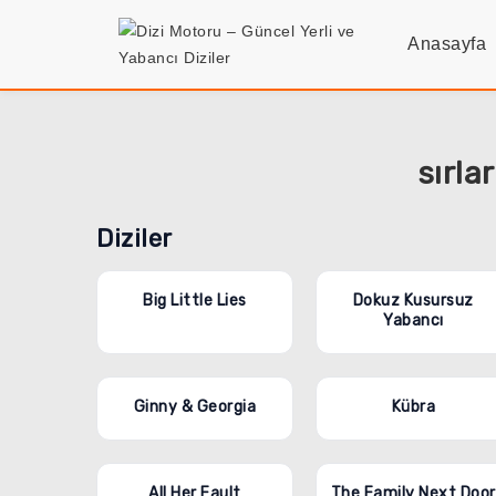
Anasayfa
sırlar
Diziler
Big Little Lies
‎Dokuz Kusursuz
Yabancı‎
Ginny & Georgia
Kübra
All Her Fault
The Family Next Door