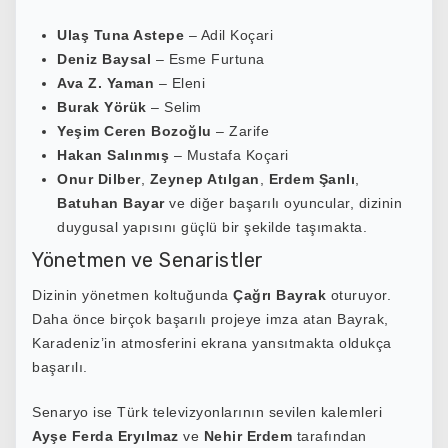
Ulaş Tuna Astepe
– Adil Koçari
Deniz Baysal
– Esme Furtuna
Ava Z. Yaman
– Eleni
Burak Yörük
– Selim
Yeşim Ceren Bozoğlu
– Zarife
Hakan Salınmış
– Mustafa Koçari
Onur Dilber
,
Zeynep Atılgan
,
Erdem Şanlı
,
Batuhan Bayar
ve diğer başarılı oyuncular, dizinin
duygusal yapısını güçlü bir şekilde taşımakta.
Yönetmen ve Senaristler
Dizinin yönetmen koltuğunda
Çağrı Bayrak
oturuyor.
Daha önce birçok başarılı projeye imza atan Bayrak,
Karadeniz’in atmosferini ekrana yansıtmakta oldukça
başarılı.
Senaryo ise Türk televizyonlarının sevilen kalemleri
Ayşe Ferda Eryılmaz
ve
Nehir Erdem
tarafından