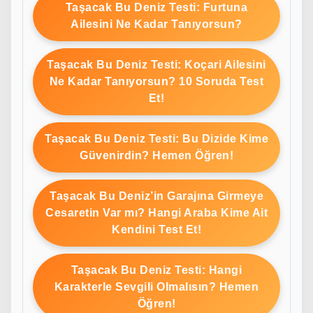
Taşacak Bu Deniz Testi: Furtuna
Ailesini Ne Kadar Tanıyorsun?
Taşacak Bu Deniz Testi: Koçari Ailesini
Ne Kadar Tanıyorsun? 10 Soruda Test
Et!
Taşacak Bu Deniz Testi: Bu Dizide Kime
Güvenirdin? Hemen Öğren!
Taşacak Bu Deniz’in Garajına Girmeye
Cesaretin Var mı? Hangi Araba Kime Ait
Kendini Test Et!
Taşacak Bu Deniz Testi: Hangi
Karakterle Sevgili Olmalısın? Hemen
Öğren!