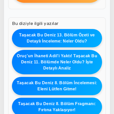
Bu diziyle ilgili yazılar
Taşacak Bu Deniz 13. Bölüm Özeti ve
Detaylı İnceleme: Neler Oldu?
Oruç’un İhaneti Adil’i Yaktı! Taşacak Bu
Deniz 11. Bölümde Neler Oldu? İşte
Detaylı Analiz
Taşacak Bu Deniz 8. Bölüm İncelemesi:
Eleni Lütfen Gitme!
Taşacak Bu Deniz 8. Bölüm Fragmanı:
Fırtına Yaklaşıyor!