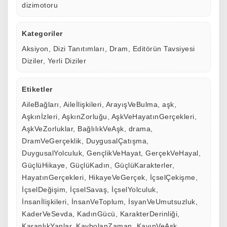
dizimotoru
Kategoriler
Aksiyon
,
Dizi Tanıtımları
,
Dram
,
Editörün Tavsiyesi
Diziler
,
Yerli Diziler
Etiketler
AileBağları
,
Aileİlişkileri
,
ArayışVeBulma
,
aşk
,
Aşkınİzleri
,
AşkınZorluğu
,
AşkVeHayatınGerçekleri
,
AşkVeZorluklar
,
BağlılıkVeAşk
,
drama
,
DramVeGerçeklik
,
DuygusalÇatışma
,
DuygusalYolculuk
,
GençlikVeHayat
,
GerçekVeHayal
,
GüçlüHikaye
,
GüçlüKadın
,
GüçlüKarakterler
,
HayatınGerçekleri
,
HikayeVeGerçek
,
İçselÇekişme
,
İçselDeğişim
,
İçselSavaş
,
İçselYolculuk
,
İnsanİlişkileri
,
İnsanVeToplum
,
İsyanVeUmutsuzluk
,
KaderVeSevda
,
KadınGücü
,
KarakterDerinliği
,
KaranlıkYanlar
,
KaybolanZaman
,
KayıpVeAşk
,