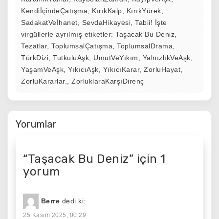
KendiİçindeÇatışma
,
KırıkKalp
,
KırıkYürek
,
SadakatVeİhanet
,
SevdaHikayesi
,
Tabii! İşte
virgüllerle ayrılmış etiketler: Taşacak Bu Deniz
,
Tezatlar
,
ToplumsalÇatışma
,
ToplumsalDrama
,
TürkDizi
,
TutkuluAşk
,
UmutVeYıkım
,
YalnızlıkVeAşk
,
YaşamVeAşk
,
YıkıcıAşk
,
YıkıcıKarar
,
ZorluHayat
,
ZorluKararlar.
,
ZorluklaraKarşıDirenç
Yorumlar
“
Taşacak Bu Deniz
” için 1
yorum
Berre
dedi ki:
25 Kasım 2025, 00:29