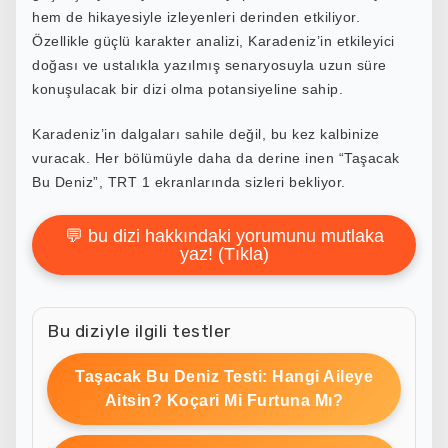
hem de hikayesiyle izleyenleri derinden etkiliyor.
Özellikle güçlü karakter analizi, Karadeniz’in etkileyici
doğası ve ustalıkla yazılmış senaryosuyla uzun süre
konuşulacak bir dizi olma potansiyeline sahip.
Karadeniz’in dalgaları sahile değil, bu kez kalbinize
vuracak. Her bölümüyle daha da derine inen “Taşacak
Bu Deniz”, TRT 1 ekranlarında sizleri bekliyor.
💬 bu dizi hakkındaki yorumunu mutlaka
yaz! (Tıkla)
Bu diziyle ilgili testler
Taşacak Bu Deniz Testi: Hangi Aileye
Aitsin? Koçari Mi Furtuna Mı?