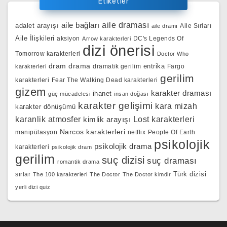
Etiketler
aile bağları
aile draması
adalet arayışı
Aile Sırları
aile dramı
Aile İlişkileri
aksiyon
DC's Legends Of
Arrow karakterleri
dizi önerisi
Tomorrow karakterleri
Doctor Who
dram
drama
entrika
dramatik gerilim
Fargo
karakterleri
gerilim
karakterleri
Fear The Walking Dead karakterleri
gizem
karakter draması
ihanet
güç mücadelesi
insan doğası
karakter gelişimi
kara mizah
karakter dönüşümü
karanlik atmosfer
kimlik arayışı
Lost karakterleri
Narcos karakterleri
manipülasyon
netflix
People Of Earth
psikolojik
psikolojik drama
karakterleri
psikolojik dram
gerilim
suç dizisi
suç draması
romantik drama
Türk dizisi
sırlar
The 100 karakterleri
The Doctor
The Doctor kimdir
yerli dizi quiz