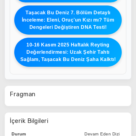
Taşacak Bu Deniz 7. Bölüm Detaylı
İnceleme: Eleni, Oruç’un Kızı mı? Tüm
Dengeleri Değiştiren DNA Testi!
10-16 Kasım 2025 Haftalık Reyting
Değerlendirmesi: Uzak Şehir Tahtı
Sağlam, Taşacak Bu Deniz Şaha Kalktı!
Fragman
İçerik Bilgileri
Durum
Devam Eden Dizi