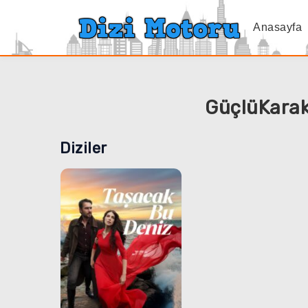
Anasayfa
GüçlüKarakt
Diziler