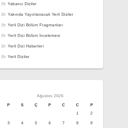
Yabancı Diziler
Yakında Yayınlanacak Yerli Diziler
Yerli Dizi Bölüm Fragmanları
Yerli Dizi Bölüm İncelemesi
Yerli Dizi Haberleri
Yerli Diziler
Ağustos 2026
P
S
Ç
P
C
C
P
1
2
3
4
5
6
7
8
9