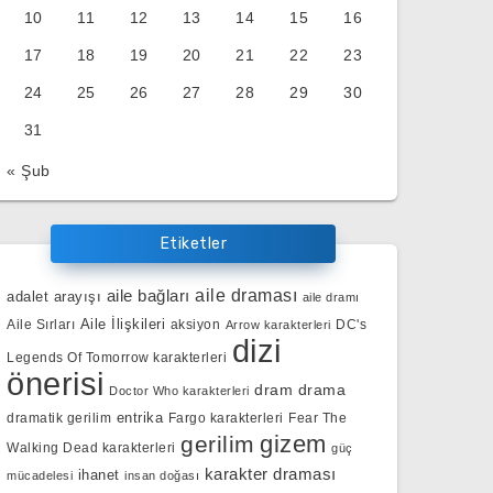
10
11
12
13
14
15
16
17
18
19
20
21
22
23
24
25
26
27
28
29
30
31
« Şub
Etiketler
aile bağları
aile draması
adalet arayışı
aile dramı
Aile İlişkileri
Aile Sırları
aksiyon
DC's
Arrow karakterleri
dizi
Legends Of Tomorrow karakterleri
önerisi
dram
drama
Doctor Who karakterleri
entrika
dramatik gerilim
Fargo karakterleri
Fear The
gizem
gerilim
Walking Dead karakterleri
güç
karakter draması
ihanet
mücadelesi
insan doğası