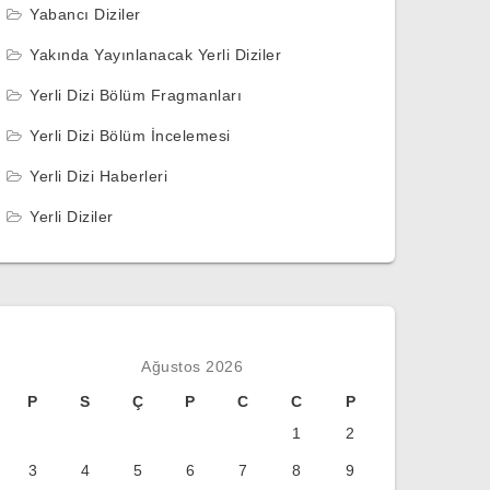
Yabancı Diziler
Yakında Yayınlanacak Yerli Diziler
Yerli Dizi Bölüm Fragmanları
Yerli Dizi Bölüm İncelemesi
Yerli Dizi Haberleri
Yerli Diziler
Ağustos 2026
P
S
Ç
P
C
C
P
1
2
3
4
5
6
7
8
9