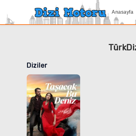
Anasayfa
TürkDiz
Diziler