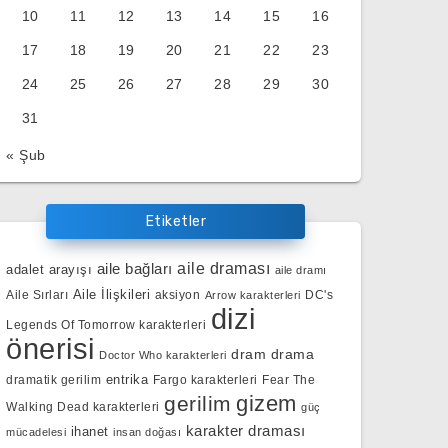
10
11
12
13
14
15
16
17
18
19
20
21
22
23
24
25
26
27
28
29
30
31
« Şub
Etiketler
aile bağları
aile draması
adalet arayışı
aile dramı
Aile İlişkileri
Aile Sırları
aksiyon
DC's
Arrow karakterleri
dizi
Legends Of Tomorrow karakterleri
önerisi
dram
drama
Doctor Who karakterleri
entrika
dramatik gerilim
Fargo karakterleri
Fear The
gizem
gerilim
Walking Dead karakterleri
güç
karakter draması
ihanet
mücadelesi
insan doğası