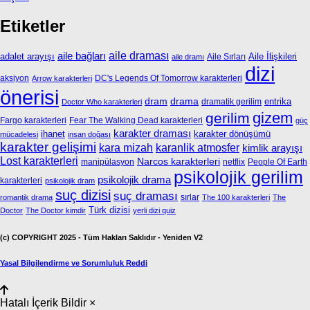
Etiketler
aile bağları
aile draması
adalet arayışı
Aile İlişkileri
Aile Sırları
aile dramı
dizi
aksiyon
DC's Legends Of Tomorrow karakterleri
Arrow karakterleri
önerisi
dram
drama
entrika
dramatik gerilim
Doctor Who karakterleri
gizem
gerilim
Fargo karakterleri
Fear The Walking Dead karakterleri
güç
karakter draması
ihanet
karakter dönüşümü
mücadelesi
insan doğası
karakter gelişimi
kara mizah
karanlik atmosfer
kimlik arayışı
Lost karakterleri
Narcos karakterleri
manipülasyon
netflix
People Of Earth
psikolojik gerilim
psikolojik drama
karakterleri
psikolojik dram
suç dizisi
suç draması
sırlar
romantik drama
The 100 karakterleri
The
Türk dizisi
Doctor
The Doctor kimdir
yerli dizi quiz
(c) COPYRIGHT 2025 - Tüm Hakları Saklıdır - Yeniden V2
Yasal Bilgilendirme ve Sorumluluk Reddi
Hatalı İçerik Bildir
×