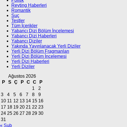
Politik
Reyting Haberleri
Romantik
Suç
Testler
Tüm İçerikler
Yabancı Dizi Bölüm İncelemesi
Yabancı Dizi Haberleri
Yabancı Diziler
Yakında Yayınlanacak Yerli Diziler
Yerli Dizi Bölüm Fragmanları
Yerli Dizi Bölüm İncelemesi
Yerli Dizi Haberleri
Yerli Diziler
Ağustos 2026
P
S
Ç
P
C
C
P
1
2
3
4
5
6
7
8
9
10
11
12
13
14
15
16
17
18
19
20
21
22
23
24
25
26
27
28
29
30
31
« Şub