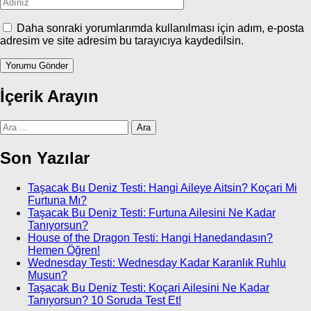
Daha sonraki yorumlarımda kullanılması için adım, e-posta
adresim ve site adresim bu tarayıcıya kaydedilsin.
İçerik Arayın
Arama:
Son Yazılar
Taşacak Bu Deniz Testi: Hangi Aileye Aitsin? Koçari Mi
Furtuna Mı?
Taşacak Bu Deniz Testi: Furtuna Ailesini Ne Kadar
Tanıyorsun?
House of the Dragon Testi: Hangi Hanedandasın?
Hemen Öğren!
Wednesday Testi: Wednesday Kadar Karanlık Ruhlu
Musun?
Taşacak Bu Deniz Testi: Koçari Ailesini Ne Kadar
Tanıyorsun? 10 Soruda Test Et!