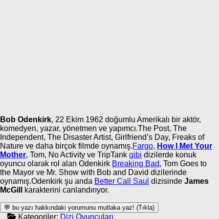
Bob Odenkirk
, 22 Ekim 1962 doğumlu Amerikalı bir aktör,
komedyen, yazar, yönetmen ve yapımcı.The Post, The
Independent, The Disaster Artist, Girlfriend’s Day, Freaks of
Nature ve daha birçok filmde oynamış.
Fargo
,
How I Met Your
Mother
, Tom, No Activity ve TripTank
gibi
dizilerde konuk
oyuncu olarak rol alan Odenkirk
Breaking Bad
, Tom Goes to
the Mayor ve Mr. Show with Bob and David dizilerinde
oynamış.Odenkirk şu anda
Better Call Saul
dizisinde
James
McGill
karakterini canlandırıyor.
💬 bu yazı hakkındaki yorumunu mutlaka yaz! (Tıkla)
Kategoriler:
Dizi Oyuncuları