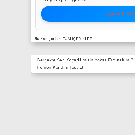
Taşacak Bu 
Kategoriler:
TÜM İÇERIKLER
Yazı
Gerçekte Sen Koçarili misin Yoksa Fırtınalı mı?
gezinmesi
Hemen Kendini Test Et