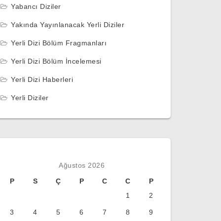
Yabancı Diziler
Yakında Yayınlanacak Yerli Diziler
Yerli Dizi Bölüm Fragmanları
Yerli Dizi Bölüm İncelemesi
Yerli Dizi Haberleri
Yerli Diziler
Ağustos 2026
P
S
Ç
P
C
C
P
1
2
3
4
5
6
7
8
9