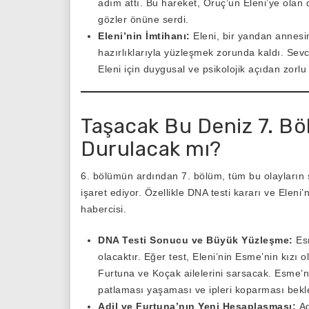
adım attı. Bu hareket, Oruç’un Eleni’ye olan d
gözler önüne serdi.
Eleni’nin İmtihanı:
Eleni, bir yandan annesin
hazırlıklarıyla yüzleşmek zorunda kaldı. Sevc
Eleni için duygusal ve psikolojik açıdan zorlu 
Taşacak Bu Deniz 7. Bö
Durulacak mı?
6. bölümün ardından 7. bölüm, tüm bu olayların so
işaret ediyor. Özellikle DNA testi kararı ve Eleni
habercisi.
DNA Testi Sonucu ve Büyük Yüzleşme:
Esm
olacaktır. Eğer test, Eleni’nin Esme’nin kızı 
Furtuna ve Koçak ailelerini sarsacak. Esme’n
patlaması yaşaması ve ipleri koparması bekle
Adil ve Furtuna’nın Yeni Hesaplaşması:
Ad