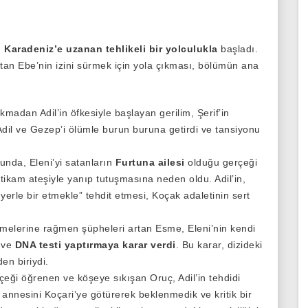
 Karadeniz’e uzanan tehlikeli bir yolculukla
başladı.
ultan Ebe’nin izini sürmek için yola çıkması, bölümün ana
madan Adil’in öfkesiyle başlayan gerilim, Şerif’in
dil ve Gezep’i ölümle burun buruna getirdi ve tansiyonu
nda, Eleni’yi satanların
Furtuna ailesi
olduğu gerçeği
 intikam ateşiyle yanıp tutuşmasına neden oldu. Adil’in,
yerle bir etmekle” tehdit etmesi, Koçak adaletinin sert
emelerine rağmen şüpheleri artan Esme, Eleni’nin kendi
ı ve
DNA testi yaptırmaya karar verdi
. Bu karar, dizideki
en biriydi.
eği öğrenen ve köşeye sıkışan Oruç, Adil’in tehdidi
 annesini Koçari’ye götürerek beklenmedik ve kritik bir