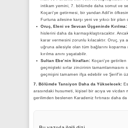
intikam yemini, 7. bölümde daha somut ve ser
Koçari’ye getirmesi, bir yandan Adil’in öfkesin
Furtuna ailesine karşı yeni ve yıkıcı bir plan 
Oruç, Eleni ve Sevcan Üçgeninde Kırılma:
hislerini daha da karmaşıklaştıracaktır. Ancak
karar vermesini zorunlu kılacaktır. Oruç, ya
uğruna ailesiyle olan tüm bağlarını koparma 
kırılma anını yaşatabilir.
Sultan Ebe’nin İtirafları:
Koçari’ye getirilen
geçmişteki sırlar zincirinin tamamlanmasını sağ
geçmişini tamamen ifşa edebilir ve Şerif’in üze
7. Bölümde Tansiyon Daha da Yükselecek:
Es
arasındaki husumeti, kişisel bir acıya ve vicda
gerilimden beslenen Karadeniz fırtınası daha da 
Bu yazıyla ilgili dizi