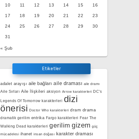
10
11
12
13
14
15
16
17
18
19
20
21
22
23
24
25
26
27
28
29
30
31
« Şub
Etiketler
aile bağları
aile draması
adalet arayışı
aile dramı
Aile İlişkileri
Aile Sırları
aksiyon
DC's
Arrow karakterleri
dizi
Legends Of Tomorrow karakterleri
önerisi
dram
drama
Doctor Who karakterleri
entrika
dramatik gerilim
Fargo karakterleri
Fear The
gizem
gerilim
Walking Dead karakterleri
güç
karakter draması
ihanet
mücadelesi
insan doğası