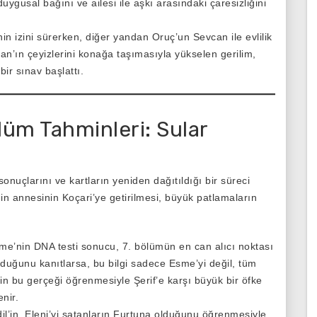
uygusal bağını ve ailesi ile aşkı arasındaki çaresizliğini
in izini sürerken, diğer yandan Oruç’un Sevcan ile evlilik
an’ın çeyizlerini konağa taşımasıyla yükselen gerilim,
bir sınav başlattı.
lüm Tahminleri: Sular
nuçlarını ve kartların yeniden dağıtıldığı bir süreci
’nin annesinin Koçari’ye getirilmesi, büyük patlamaların
e’nin DNA testi sonucu, 7. bölümün en can alıcı noktası
olduğunu kanıtlarsa, bu bilgi sadece Esme’yi değil, tüm
in bu gerçeği öğrenmesiyle Şerif’e karşı büyük bir öfke
nir.
il’in, Eleni’yi satanların Furtuna olduğunu öğrenmesiyle