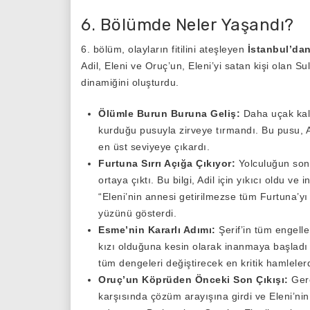
6. Bölümde Neler Yaşandı?
6. bölüm, olayların fitilini ateşleyen
İstanbul’dan
Adil, Eleni ve Oruç’un, Eleni’yi satan kişi olan S
dinamiğini oluşturdu.
Ölümle Burun Buruna Geliş:
Daha uçak kalk
kurduğu pusuyla zirveye tırmandı. Bu pusu, A
en üst seviyeye çıkardı.
Furtuna Sırrı Açığa Çıkıyor:
Yolculuğun sonu
ortaya çıktı. Bu bilgi, Adil için yıkıcı oldu ve
“Eleni’nin annesi getirilmezse tüm Furtuna’yı 
yüzünü gösterdi.
Esme’nin Kararlı Adımı:
Şerif’in tüm engell
kızı olduğuna kesin olarak inanmaya başlad
tüm dengeleri değiştirecek en kritik hamlelerd
Oruç’un Köprüden Önceki Son Çıkışı:
Gerç
karşısında çözüm arayışına girdi ve Eleni’nin