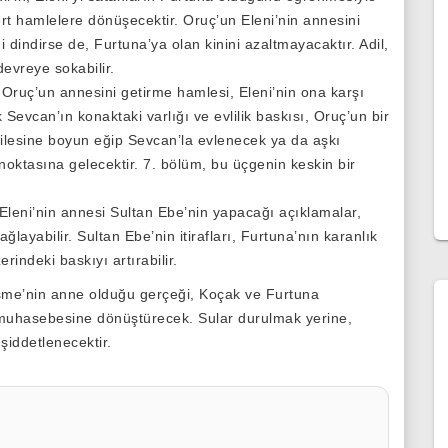
t hamlelere dönüşecektir. Oruç’un Eleni’nin annesini
i dindirse de, Furtuna’ya olan kinini azaltmayacaktır. Adil,
devreye sokabilir.
Oruç’un annesini getirme hamlesi, Eleni’nin ona karşı
 Sevcan’ın konaktaki varlığı ve evlilik baskısı, Oruç’un bir
 ailesine boyun eğip Sevcan’la evlenecek ya da aşkı
noktasına gelecektir. 7. bölüm, bu üçgenin keskin bir
 Eleni’nin annesi Sultan Ebe’nin yapacağı açıklamalar,
layabilir. Sultan Ebe’nin itirafları, Furtuna’nın karanlık
rindeki baskıyı artırabilir.
me’nin anne olduğu gerçeği, Koçak ve Furtuna
n muhasebesine dönüştürecek. Sular durulmak yerine,
şiddetlenecektir.