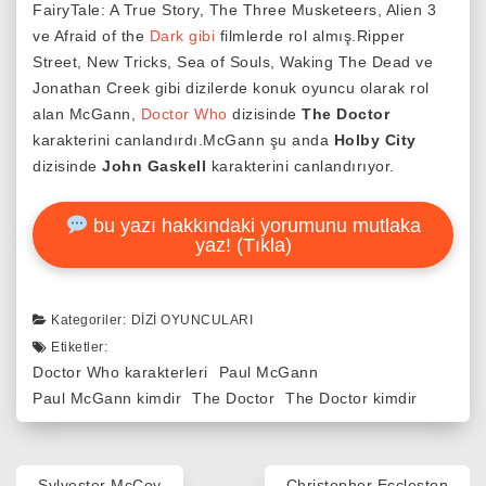
FairyTale: A True Story, The Three Musketeers, Alien 3
ve Afraid of the
Dark
gibi
filmlerde rol almış.Ripper
Street, New Tricks, Sea of Souls, Waking The Dead ve
Jonathan Creek gibi dizilerde konuk oyuncu olarak rol
alan McGann,
Doctor Who
dizisinde
The Doctor
karakterini canlandırdı.McGann şu anda
Holby City
dizisinde
John Gaskell
karakterini canlandırıyor.
bu yazı hakkındaki yorumunu mutlaka
yaz! (Tıkla)
Kategoriler:
DIZI OYUNCULARI
Etiketler:
Doctor Who karakterleri
Paul McGann
Paul McGann kimdir
The Doctor
The Doctor kimdir
Yazı
Sylvester McCoy
Christopher Eccleston