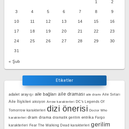
1
2
3
4
5
6
7
8
9
10
11
12
13
14
15
16
17
18
19
20
21
22
23
24
25
26
27
28
29
30
31
« Şub
Etiketler
aile bağları
aile draması
adalet arayışı
Aile Sırları
aile dramı
Aile İlişkileri
aksiyon
DC's Legends Of
Arrow karakterleri
dizi önerisi
Tomorrow karakterleri
Doctor Who
dram
drama
entrika
dramatik gerilim
Fargo
karakterleri
gerilim
karakterleri
Fear The Walking Dead karakterleri