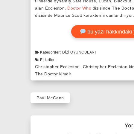
filmlerde oynamış.Safe House, Lucan, Blackout, 
alan Eccleston,
Doctor Who
dizisinde
The Docto
dizisinde Maurice Scott karakterini canlandırıyor.
bu yazı hakkındaki 
Kategoriler:
DIZI OYUNCULARI
Etiketler:
Christopher Eccleston
Christopher Eccleston ki
The Doctor kimdir
Yazı
Paul McGann
gezinmesi
Yor