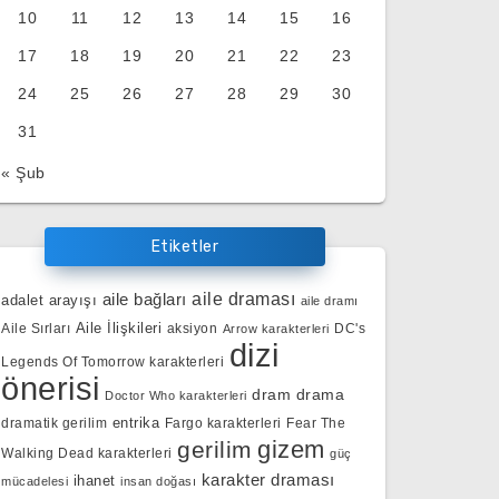
10
11
12
13
14
15
16
17
18
19
20
21
22
23
24
25
26
27
28
29
30
31
« Şub
Etiketler
aile bağları
aile draması
adalet arayışı
aile dramı
Aile İlişkileri
Aile Sırları
aksiyon
DC's
Arrow karakterleri
dizi
Legends Of Tomorrow karakterleri
önerisi
dram
drama
Doctor Who karakterleri
entrika
dramatik gerilim
Fargo karakterleri
Fear The
gizem
gerilim
Walking Dead karakterleri
güç
karakter draması
ihanet
mücadelesi
insan doğası