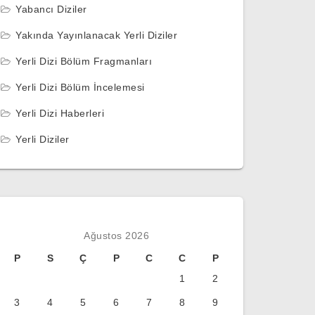
Yabancı Diziler
Yakında Yayınlanacak Yerli Diziler
Yerli Dizi Bölüm Fragmanları
Yerli Dizi Bölüm İncelemesi
Yerli Dizi Haberleri
Yerli Diziler
Ağustos 2026
P
S
Ç
P
C
C
P
1
2
3
4
5
6
7
8
9