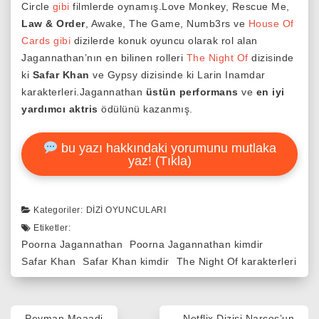
Circle
gibi
filmlerde oynamış.Love Monkey, Rescue Me,
Law & Order
, Awake, The Game, Numb3rs ve
House Of
Cards
gibi
dizilerde konuk oyuncu olarak rol alan
Jagannathan’nın en bilinen rolleri
The Night Of
dizisinde
ki
Safar Khan
ve Gypsy dizisinde ki Larin Inamdar
karakterleri.Jagannathan
üstün performans
ve
en iyi
yardımcı aktris
ödülünü kazanmış.
bu yazı hakkındaki yorumunu mutlaka
yaz! (Tıkla)
Kategoriler:
DIZI OYUNCULARI
Etiketler:
Poorna Jagannathan
Poorna Jagannathan kimdir
Safar Khan
Safar Khan kimdir
The Night Of karakterleri
Yazı
Peyman Moaadi
Netflix Dizisi Narcos’un