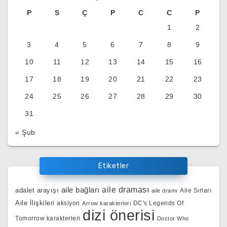
P
S
Ç
P
C
C
P
1
2
3
4
5
6
7
8
9
10
11
12
13
14
15
16
17
18
19
20
21
22
23
24
25
26
27
28
29
30
31
« Şub
Etiketler
aile bağları
aile draması
adalet arayışı
Aile Sırları
aile dramı
Aile İlişkileri
aksiyon
DC's Legends Of
Arrow karakterleri
dizi önerisi
Tomorrow karakterleri
Doctor Who