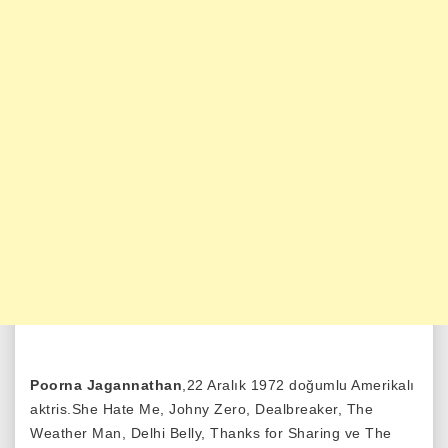
Poorna Jagannathan
,22 Aralık 1972 doğumlu Amerikalı
aktris.She Hate Me, Johny Zero, Dealbreaker, The
Weather Man, Delhi Belly, Thanks for Sharing ve The