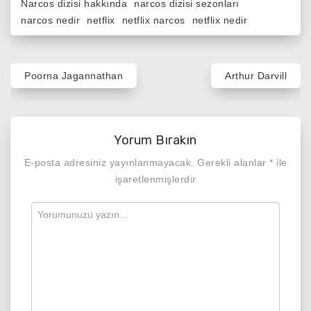
Narcos dizisi hakkında
narcos dizisi sezonları
narcos nedir
netflix
netflix narcos
netflix nedir
Yazı
Poorna Jagannathan
Arthur Darvill
gezinmesi
Yorum Bırakın
E-posta adresiniz yayınlanmayacak.
Gerekli alanlar
*
ile
işaretlenmişlerdir