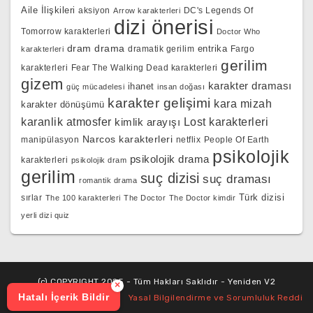
Aile İlişkileri
aksiyon
DC's Legends Of
Arrow karakterleri
dizi önerisi
Tomorrow karakterleri
Doctor Who
dram
drama
entrika
dramatik gerilim
Fargo
karakterleri
gerilim
karakterleri
Fear The Walking Dead karakterleri
gizem
karakter draması
ihanet
güç mücadelesi
insan doğası
karakter gelişimi
kara mizah
karakter dönüşümü
karanlik atmosfer
kimlik arayışı
Lost karakterleri
Narcos karakterleri
manipülasyon
netflix
People Of Earth
psikolojik
psikolojik drama
karakterleri
psikolojik dram
gerilim
suç dizisi
suç draması
romantik drama
Türk dizisi
sırlar
The 100 karakterleri
The Doctor
The Doctor kimdir
yerli dizi quiz
(c) COPYRIGHT 2025 - Tüm Hakları Saklıdır - Yeniden V2
×
Hatalı İçerik Bildir
Yasal Bilgilendirme ve Sorumluluk Reddi