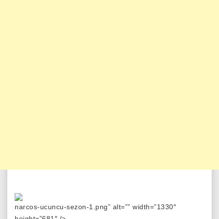
narcos-ucuncu-sezon-1.png” alt=”” width=”1330″
height=”681″ />