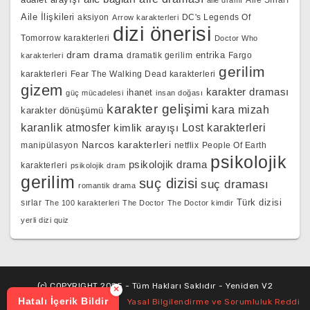
Aile Sırları
aile dramı
Aile İlişkileri
aksiyon
DC's Legends Of
Arrow karakterleri
dizi önerisi
Tomorrow karakterleri
Doctor Who
dram
drama
entrika
dramatik gerilim
Fargo
karakterleri
gerilim
karakterleri
Fear The Walking Dead karakterleri
gizem
karakter draması
ihanet
güç mücadelesi
insan doğası
karakter gelişimi
kara mizah
karakter dönüşümü
karanlik atmosfer
kimlik arayışı
Lost karakterleri
Narcos karakterleri
manipülasyon
netflix
People Of Earth
psikolojik
psikolojik drama
karakterleri
psikolojik dram
gerilim
suç dizisi
suç draması
romantik drama
Türk dizisi
sırlar
The 100 karakterleri
The Doctor
The Doctor kimdir
yerli dizi quiz
(c) COPYRIGHT 2025 - Tüm Hakları Saklıdır - Yeniden V2
×
Hatalı İçerik Bildir
Yasal Bilgilendirme ve Sorumluluk Reddi