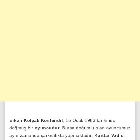
Erkan Kolçak Köstendil
, 16 Ocak 1983 tarihinde
doğmuş bir
oyuncudur
. Bursa doğumlu olan oyuncumuz
aynı zamanda şarkıcılıkta yapmaktadır.
Kurtlar Vadisi