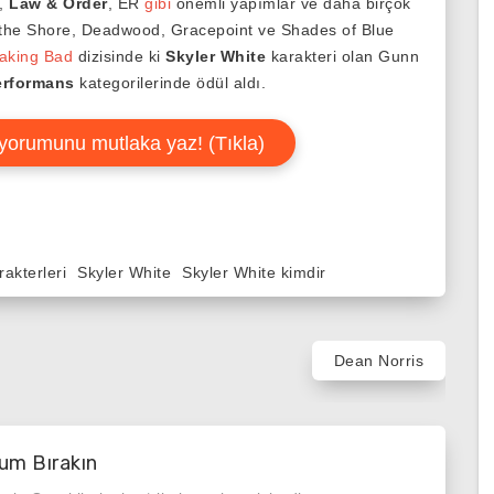
,
Law & Order
, ER
gibi
önemli yapımlar ve daha birçok
 the Shore, Deadwood, Gracepoint ve Shades of Blue
aking Bad
dizisinde ki
Skyler White
karakteri olan Gunn
erformans
kategorilerinde ödül aldı.
yorumunu mutlaka yaz! (Tıkla)
akterleri
Skyler White
Skyler White kimdir
Dean Norris
um Bırakın