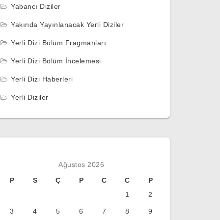
Yabancı Diziler
Yakında Yayınlanacak Yerli Diziler
Yerli Dizi Bölüm Fragmanları
Yerli Dizi Bölüm İncelemesi
Yerli Dizi Haberleri
Yerli Diziler
Ağustos 2026
P
S
Ç
P
C
C
P
1
2
3
4
5
6
7
8
9