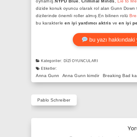
oynamış.
NYPD Blue
,
Criminal Minds
,
Lie to Me
dizide konuk oyuncu olarak rol alan Gunn Down
dizilerinde önemli roller almış.En bilinen rolü
Bre
bu karakterle
en iyi yardımcı aktris
ve
en iyi p
bu yazı hakkındaki 
Kategoriler:
DIZI OYUNCULARI
Etiketler:
Anna Gunn
Anna Gunn kimdir
Breaking Bad kar
Yazı
Pablo Schreiber
gezinmesi
Yor