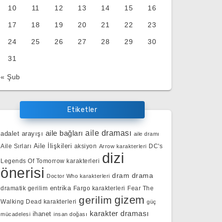
10
11
12
13
14
15
16
17
18
19
20
21
22
23
24
25
26
27
28
29
30
31
« Şub
Etiketler
aile bağları
aile draması
adalet arayışı
aile dramı
Aile İlişkileri
Aile Sırları
aksiyon
DC's
Arrow karakterleri
dizi
Legends Of Tomorrow karakterleri
önerisi
dram
drama
Doctor Who karakterleri
entrika
dramatik gerilim
Fargo karakterleri
Fear The
gizem
gerilim
Walking Dead karakterleri
güç
karakter draması
ihanet
mücadelesi
insan doğası