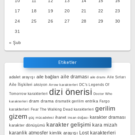
10
11
12
13
14
15
16
17
18
19
20
21
22
23
24
25
26
27
28
29
30
31
« Şub
Etiketler
aile bağları
aile draması
adalet arayışı
Aile Sırları
aile dramı
Aile İlişkileri
aksiyon
DC's Legends Of
Arrow karakterleri
dizi önerisi
Tomorrow karakterleri
Doctor Who
dram
drama
entrika
dramatik gerilim
Fargo
karakterleri
gerilim
karakterleri
Fear The Walking Dead karakterleri
gizem
karakter draması
ihanet
güç mücadelesi
insan doğası
karakter gelişimi
kara mizah
karakter dönüşümü
karanlik atmosfer
kimlik arayışı
Lost karakterleri