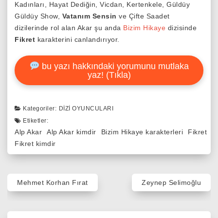
Kadınları, Hayat Dediğin, Vicdan, Kertenkele, Güldüy
Güldüy Show,
Vatanım Sensin
ve Çifte Saadet
dizilerinde rol alan Akar şu anda
Bizim Hikaye
dizisinde
Fikret
karakterini canlandırıyor.
bu yazı hakkındaki yorumunu mutlaka
yaz! (Tıkla)
Kategoriler:
DIZI OYUNCULARI
Etiketler:
Alp Akar
Alp Akar kimdir
Bizim Hikaye karakterleri
Fikret
Fikret kimdir
Yazı
Mehmet Korhan Fırat
Zeynep Selimoğlu
gezinmesi