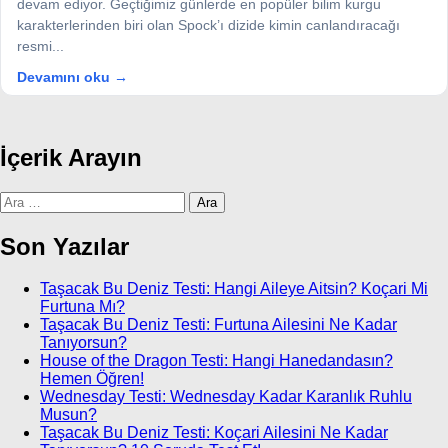
devam ediyor. Geçtiğimiz günlerde en popüler bilim kurgu
karakterlerinden biri olan Spock’ı dizide kimin canlandıracağı
resmi...
Devamını oku →
İçerik Arayın
Arama:
Son Yazılar
Taşacak Bu Deniz Testi: Hangi Aileye Aitsin? Koçari Mi
Furtuna Mı?
Taşacak Bu Deniz Testi: Furtuna Ailesini Ne Kadar
Tanıyorsun?
House of the Dragon Testi: Hangi Hanedandasın?
Hemen Öğren!
Wednesday Testi: Wednesday Kadar Karanlık Ruhlu
Musun?
Taşacak Bu Deniz Testi: Koçari Ailesini Ne Kadar