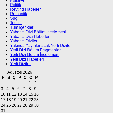
Polisiye
Politik
Reyting Haberleri
Romantik
Suç
Testler
Tüm İçerikler
Yabancı Dizi Bölüm İncelemesi
Yabancı Dizi Haberleri
Yabancı Diziler
Yakında Yayınlanacak Yerli Diziler
Yerli Dizi Bölüm Fragmanları
Yerli Dizi Bölüm İncelemesi
Yerli Dizi Haberleri
Yerli Diziler
Ağustos 2026
P
S
Ç
P
C
C
P
1
2
3
4
5
6
7
8
9
10
11
12
13
14
15
16
17
18
19
20
21
22
23
24
25
26
27
28
29
30
31