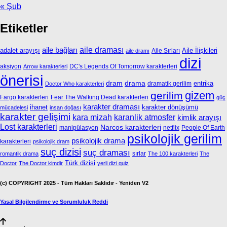
« Şub
Etiketler
aile bağları
aile draması
adalet arayışı
Aile İlişkileri
Aile Sırları
aile dramı
dizi
aksiyon
DC's Legends Of Tomorrow karakterleri
Arrow karakterleri
önerisi
dram
drama
entrika
dramatik gerilim
Doctor Who karakterleri
gizem
gerilim
Fargo karakterleri
Fear The Walking Dead karakterleri
güç
karakter draması
ihanet
karakter dönüşümü
mücadelesi
insan doğası
karakter gelişimi
kara mizah
karanlik atmosfer
kimlik arayışı
Lost karakterleri
Narcos karakterleri
manipülasyon
netflix
People Of Earth
psikolojik gerilim
psikolojik drama
karakterleri
psikolojik dram
suç dizisi
suç draması
sırlar
romantik drama
The 100 karakterleri
The
Türk dizisi
Doctor
The Doctor kimdir
yerli dizi quiz
(c) COPYRIGHT 2025 - Tüm Hakları Saklıdır - Yeniden V2
Yasal Bilgilendirme ve Sorumluluk Reddi