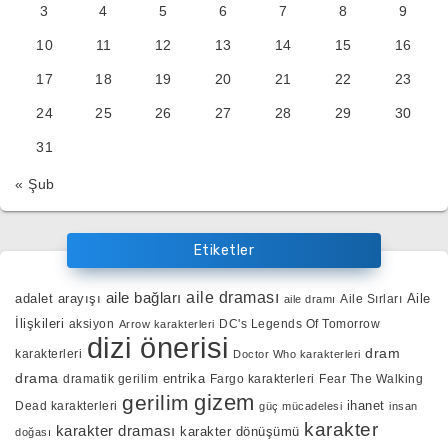
3
4
5
6
7
8
9
10
11
12
13
14
15
16
17
18
19
20
21
22
23
24
25
26
27
28
29
30
31
« Şub
Etiketler
aile bağları
aile draması
adalet arayışı
Aile
Aile Sırları
aile dramı
İlişkileri
aksiyon
DC's Legends Of Tomorrow
Arrow karakterleri
dizi önerisi
dram
karakterleri
Doctor Who karakterleri
drama
entrika
dramatik gerilim
Fargo karakterleri
Fear The Walking
gizem
gerilim
ihanet
Dead karakterleri
güç mücadelesi
insan
karakter
karakter draması
karakter dönüşümü
doğası