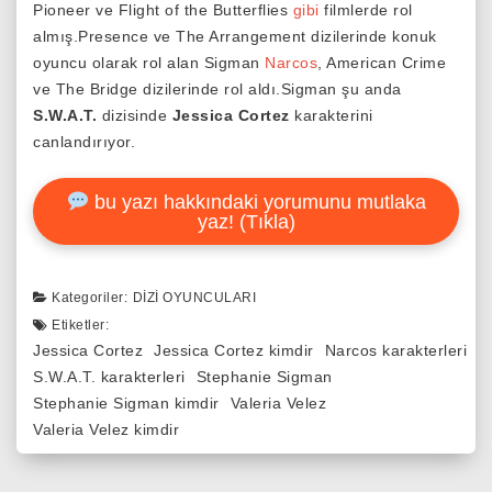
Pioneer ve Flight of the Butterflies
gibi
filmlerde rol
almış.Presence ve The Arrangement dizilerinde konuk
oyuncu olarak rol alan Sigman
Narcos
, American Crime
ve The Bridge dizilerinde rol aldı.Sigman şu anda
S.W.A.T.
dizisinde
Jessica Cortez
karakterini
canlandırıyor.
bu yazı hakkındaki yorumunu mutlaka
yaz! (Tıkla)
Kategoriler:
DIZI OYUNCULARI
Etiketler:
Jessica Cortez
Jessica Cortez kimdir
Narcos karakterleri
S.W.A.T. karakterleri
Stephanie Sigman
Stephanie Sigman kimdir
Valeria Velez
Valeria Velez kimdir