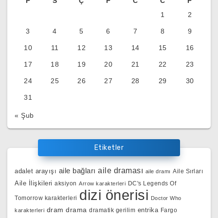
P
S
Ç
P
C
C
P
1
2
3
4
5
6
7
8
9
10
11
12
13
14
15
16
17
18
19
20
21
22
23
24
25
26
27
28
29
30
31
« Şub
Etiketler
aile bağları
aile draması
adalet arayışı
Aile Sırları
aile dramı
Aile İlişkileri
aksiyon
DC's Legends Of
Arrow karakterleri
dizi önerisi
Tomorrow karakterleri
Doctor Who
dram
drama
entrika
dramatik gerilim
Fargo
karakterleri