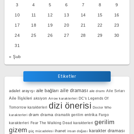
3
4
5
6
7
8
9
10
11
12
13
14
15
16
17
18
19
20
21
22
23
24
25
26
27
28
29
30
31
« Şub
Etiketler
aile bağları
aile draması
adalet arayışı
Aile Sırları
aile dramı
Aile İlişkileri
aksiyon
DC's Legends Of
Arrow karakterleri
dizi önerisi
Tomorrow karakterleri
Doctor Who
dram
drama
entrika
dramatik gerilim
Fargo
karakterleri
gerilim
karakterleri
Fear The Walking Dead karakterleri
gizem
karakter draması
ihanet
güç mücadelesi
insan doğası