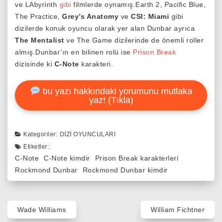
ve LAbyrinth
gibi
filmlerde oynamış.Earth 2, Pacific Blue,
The Practice,
Grey’s Anatomy
ve
CSI: Miami
gibi
dizilerde konuk oyuncu olarak yer alan Dunbar ayrıca
The Mentalist
ve The Game dizilerinde de önemli roller
almış.Dunbar’ın en bilinen rolü ise
Prison Break
dizisinde ki
C-Note
karakteri.
bu yazı hakkındaki yorumunu mutlaka
yaz! (Tıkla)
Kategoriler:
DIZI OYUNCULARI
Etiketler:
C-Note
C-Note kimdir
Prison Break karakterleri
Rockmond Dunbar
Rockmond Dunbar kimdir
Yazı
Wade Williams
William Fichtner