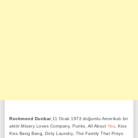
Rockmond Dunbar
,11 Ocak 1973 doğumlu Amerikalı bir
aktör.Misery Loves Company, Punks, All About
You
, Kiss
Kiss Bang Bang, Dirty Laundry, The Family That Preys