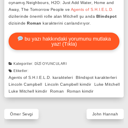
oynamış.Neighbours, H2O: Just Add Water, Home and
Away, The Tomorrow People ve
Agents of S.H.I.E.L.D.
dizilerinde önemli rolle alan Mitchell şu anda
Blindspot
dizisinde
Roman
karakterini canlandırıyor.
bu yazı hakkındaki yorumunu mutlaka
yaz! (Tıkla)
Kategoriler:
DIZI OYUNCULARI
Etiketler:
Agents of S.H.I.E.L.D. karakteleri
Blindspot karakterleri
Lincoln Campbell
Lincoln Campbell kimdir
Luke Mitchell
Luke Mitchell kimdir
Roman
Roman kimdir
Yazı
Ömer Sevgi
John Hannah
gezinmesi