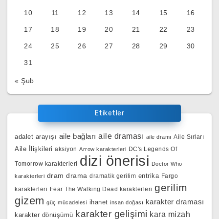
10
11
12
13
14
15
16
17
18
19
20
21
22
23
24
25
26
27
28
29
30
31
« Şub
Etiketler
aile bağları
aile draması
adalet arayışı
Aile Sırları
aile dramı
Aile İlişkileri
aksiyon
DC's Legends Of
Arrow karakterleri
dizi önerisi
Tomorrow karakterleri
Doctor Who
dram
drama
entrika
dramatik gerilim
Fargo
karakterleri
gerilim
karakterleri
Fear The Walking Dead karakterleri
gizem
karakter draması
ihanet
güç mücadelesi
insan doğası
karakter gelişimi
kara mizah
karakter dönüşümü