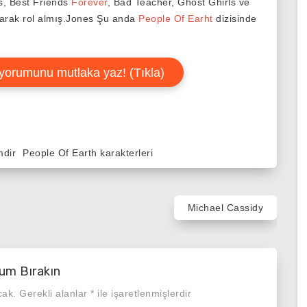
s, Best Friends
Forever
, Bad Teacher, Ghost Ghirls ve
larak rol almış.Jones Şu anda
People Of Earht
dizisinde
yorumunu mutlaka yaz! (Tıkla)
mdir
People Of Earth karakterleri
Michael Cassidy
um Bırakın
cak.
Gerekli alanlar
*
ile işaretlenmişlerdir