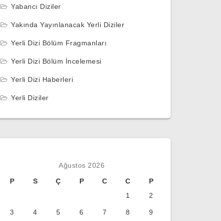
Yabancı Diziler
Yakında Yayınlanacak Yerli Diziler
Yerli Dizi Bölüm Fragmanları
Yerli Dizi Bölüm İncelemesi
Yerli Dizi Haberleri
Yerli Diziler
Ağustos 2026
P
S
Ç
P
C
C
P
1
2
3
4
5
6
7
8
9