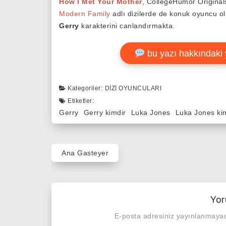
How I Met Your Mother
, CollegeHumor Original
Modern Family
adlı dizilerde de konuk oyuncu o
Gerry
karakterini canlandırmakta.
bu yazı hakkındaki 
Kategoriler:
DIZI OYUNCULARI
Etiketler:
Gerry
Gerry kimdir
Luka Jones
Luka Jones ki
Yazı
Ana Gasteyer
gezinmesi
Yor
E-posta adresiniz yayınlanmaya