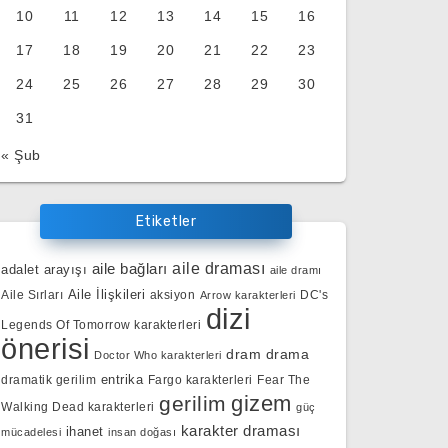
10
11
12
13
14
15
16
17
18
19
20
21
22
23
24
25
26
27
28
29
30
31
« Şub
Etiketler
aile bağları
aile draması
adalet arayışı
aile dramı
Aile İlişkileri
Aile Sırları
aksiyon
DC's
Arrow karakterleri
dizi
Legends Of Tomorrow karakterleri
önerisi
dram
drama
Doctor Who karakterleri
entrika
dramatik gerilim
Fargo karakterleri
Fear The
gizem
gerilim
Walking Dead karakterleri
güç
karakter draması
ihanet
mücadelesi
insan doğası