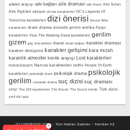
aile bağları
aile draması
adalet arayışı
Aile Sırları
aile dramı
Aile İlişkileri
aksiyon
DC's Legends Of
Arrow karakterleri
dizi önerisi
Tomorrow karakterleri
Doctor Who
dram
drama
entrika
dramatik gerilim
Fargo
karakterleri
gerilim
karakterleri
Fear The Walking Dead karakterleri
gizem
karakter draması
ihanet
güç mücadelesi
insan doğası
karakter gelişimi
kara mizah
karakter dönüşümü
karanlik atmosfer
kimlik arayışı
Lost karakterleri
Narcos karakterleri
manipülasyon
netflix
People Of Earth
psikolojik
psikolojik drama
karakterleri
psikolojik dram
gerilim
suç dizisi
suç draması
romantik drama
Türk dizisi
sırlar
The 100 karakterleri
The Doctor
The Doctor kimdir
yerli dizi quiz
(c) COPYRIGHT 2025 - Tüm Hakları Saklıdır - Yeniden V2
×