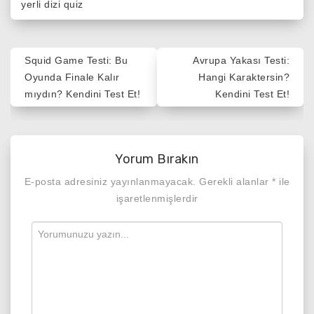
yerli dizi quiz
Yazı
Squid Game Testi: Bu
Avrupa Yakası Testi:
gezinmesi
Oyunda Finale Kalır
Hangi Karaktersin?
mıydın? Kendini Test Et!
Kendini Test Et!
Yorum Bırakın
E-posta adresiniz yayınlanmayacak.
Gerekli alanlar
*
ile
işaretlenmişlerdir