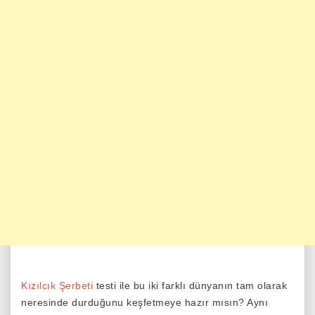
Kızılcık Şerbeti
testi ile bu iki farklı dünyanın tam olarak
neresinde durduğunu keşfetmeye hazır mısın? Aynı