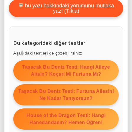
💬 bu yazı hakkındaki yorumunu mutlaka
yaz! (Tıkla)
Bu kategorideki diğer testler
Aşağıdaki testleri de çözebilirsiniz:
Taşacak Bu Deniz Testi: Hangi Aileye
Aitsin? Koçari Mi Furtuna Mı?
Taşacak Bu Deniz Testi: Furtuna Ailesini
Ne Kadar Tanıyorsun?
House of the Dragon Testi: Hangi
Hanedandasın? Hemen Öğren!