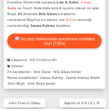
Freedom filmlerinde oynamış.
Law & Order
,
Fringe
,
Suits
ve Touch dizilerinde konuk oyuncu olarak rol alan
Boyd,
24
dizisinde
Arlo Glass
karakterini
canlandırdı.Boyd’un en bilinen rolü
Bones
dizisinde
canlandırdığı
James Aubrey
karakteri.
bu yazı hakkındaki yorumunu mutlaka
yaz! (Tıkla)
Kategoriler:
DIZI OYUNCULARI
Etiketler:
24 karakterleri
Arlo Glass
Arlo Glass kimdir
Bones karakterleri
James Aubrey
James Aubrey kimdir
John Boyd
John Boyd kimdir
Yazı
John Francis Daley
Agents of S.H.I.E.L.D.