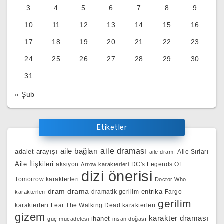
3
4
5
6
7
8
9
10
11
12
13
14
15
16
17
18
19
20
21
22
23
24
25
26
27
28
29
30
31
« Şub
Etiketler
aile bağları
aile draması
adalet arayışı
Aile Sırları
aile dramı
Aile İlişkileri
aksiyon
DC's Legends Of
Arrow karakterleri
dizi önerisi
Tomorrow karakterleri
Doctor Who
dram
drama
entrika
dramatik gerilim
Fargo
karakterleri
gerilim
karakterleri
Fear The Walking Dead karakterleri
gizem
karakter draması
ihanet
güç mücadelesi
insan doğası