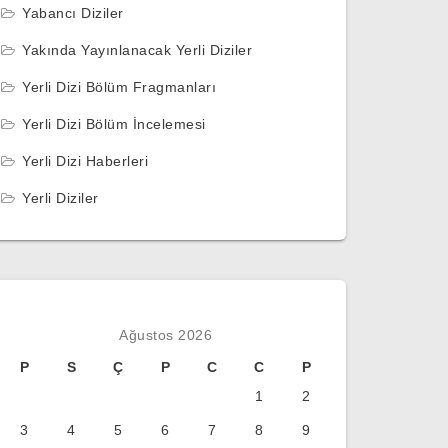
Yabancı Diziler
Yakında Yayınlanacak Yerli Diziler
Yerli Dizi Bölüm Fragmanları
Yerli Dizi Bölüm İncelemesi
Yerli Dizi Haberleri
Yerli Diziler
Ağustos 2026
P
S
Ç
P
C
C
P
1
2
3
4
5
6
7
8
9