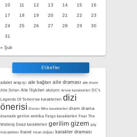
10
11
12
13
14
15
16
17
18
19
20
21
22
23
24
25
26
27
28
29
30
31
« Şub
Etiketler
aile bağları
aile draması
adalet arayışı
aile dramı
Aile İlişkileri
Aile Sırları
aksiyon
DC's
Arrow karakterleri
dizi
Legends Of Tomorrow karakterleri
önerisi
dram
drama
Doctor Who karakterleri
entrika
dramatik gerilim
Fargo karakterleri
Fear The
gizem
gerilim
Walking Dead karakterleri
güç
karakter draması
ihanet
mücadelesi
insan doğası