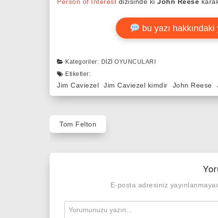
Person of Interest
dizisinde ki
John Reese
karak
bu yazı hakkındaki 
Kategoriler:
DIZI OYUNCULARI
Etiketler:
Jim Caviezel
Jim Caviezel kimdir
John Reese
Yazı
Tom Felton
gezinmesi
Yor
E-posta adresiniz yayınlanmaya