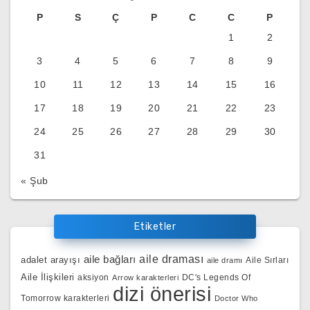
P
S
Ç
P
C
C
P
1
2
3
4
5
6
7
8
9
10
11
12
13
14
15
16
17
18
19
20
21
22
23
24
25
26
27
28
29
30
31
« Şub
Etiketler
aile bağları
aile draması
adalet arayışı
Aile Sırları
aile dramı
Aile İlişkileri
aksiyon
DC's Legends Of
Arrow karakterleri
dizi önerisi
Tomorrow karakterleri
Doctor Who