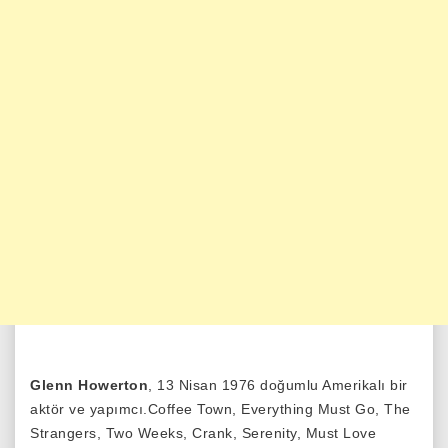
Glenn Howerton
, 13 Nisan 1976 doğumlu Amerikalı bir
aktör ve yapımcı.Coffee Town, Everything Must Go, The
Strangers, Two Weeks, Crank, Serenity, Must Love