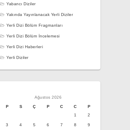
Yabancı Diziler
Yakında Yayınlanacak Yerli Diziler
Yerli Dizi Bölüm Fragmanları
Yerli Dizi Bölüm İncelemesi
Yerli Dizi Haberleri
Yerli Diziler
Ağustos 2026
P
S
Ç
P
C
C
P
1
2
3
4
5
6
7
8
9