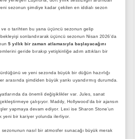
ere yerleşen Euphoria, dört yıllık sessizliğin ardından
yeni sezonun şimdiye kadar çekilen en iddialı sezon
 ve o tarihten bu yana üçüncü sezonun gelip
n bekleyişi sonlandırarak üçüncü sezonun Nisan 2026’da
onun
5 yıllık bir zaman atlamasıyla başlayacağını
mlerini geride bırakıp yetişkinliğe adım attıkları bir
n sürdüğünü ve yeni sezonda büyük bir düğün hazırlığı
iciler arasında şimdiden büyük yankı uyandırmış durumda.
atlarında da önemli değişiklikler var. Jules, sanat
çekleştirmeye çalışıyor. Maddy, Hollywood’da bir ajansın
k işler yapmaya devam ediyor. Lexi ise Sharon Stone’un
yeni bir kariyer yolunda ilerliyor.
cü sezonunun nasıl bir atmosfer sunacağı büyük merak