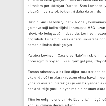
sürede modern gençlik dizileri arasında kült bir y
ekranlara geri dönüyor. Yaratıcı Sam Levinson, 
olacağını belirterek beklentiyi daha da artırdı.
Dizinin ikinci sezonu Şubat 2022’de yayımlanmış
gelmeyeceği belirsizliğini korumuştu. HBO, uzu
izleyiciyle buluşacağını duyurdu. Levinson, sez
doğruladı. Bu tercih, karakterlerin üniversite döne
zaman dilimine denk geliyor.
Yaratıcı Levinson, Cassie ve Nate’in ilişkilerini
göreceğimizi söyledi. Bu sürpriz gelişme, izley
Zaman atlamasıyla birlikte diğer karakterlerin hay
okulunda eğitim alarak ressam olma hayalini ger
yönetici asistanı olarak çalışırken bir yandan e
canlandırdığı güçlü bir yapımcının asistanı olarak 
Tüm bu gelişmelerle birlikte Euphoria’nın üçün
konusu olmaya devam ediyor.