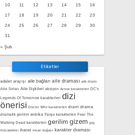
10
11
12
13
14
15
16
17
18
19
20
21
22
23
24
25
26
27
28
29
30
31
« Şub
Etiketler
aile bağları
aile draması
adalet arayışı
aile dramı
Aile İlişkileri
Aile Sırları
aksiyon
DC's
Arrow karakterleri
dizi
Legends Of Tomorrow karakterleri
önerisi
dram
drama
Doctor Who karakterleri
entrika
dramatik gerilim
Fargo karakterleri
Fear The
gizem
gerilim
Walking Dead karakterleri
güç
karakter draması
ihanet
mücadelesi
insan doğası