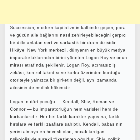
Succession
, modern kapitalizmin kalbinde geçen, para
ve gücün aile bağlarını nasıl zehirleyebileceğini çarpıcı
bir dille anlatan sert ve sarkastik bir dram dizisidir.
Hikâye, New York merkezli, dünyanın en büyük medya
imparatorluklarından birini yöneten Logan Roy ve onun
mirası etrafında şekillenir. Logan Roy, acımasız iş
zekâsı, kontrol takıntısı ve korku üzerinden kurduğu
otoriteyle yalnızca bir şirketin değil, aynı zamanda
ailesinin de mutlak hâkimidir.
Logan’ın dört çocuğu — Kendall, Shiv, Roman ve
Connor — bu imparatorluğun hem varisleri hem de
kurbanlarıdır. Her biri farklı karakter yapısına, farklı
hırslara ve farklı zaaflara sahiptir. Kendall, babasının
yerini almaya en hevesli olan, ancak kırılgan
psikolojisiyle sürekli tökezleyen oğuldur. Shiv, politik