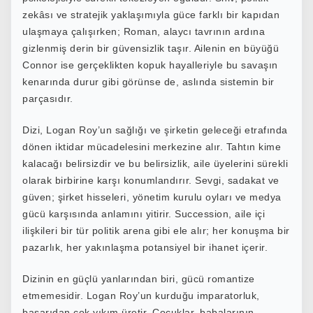
zekâsı ve stratejik yaklaşımıyla güce farklı bir kapıdan
ulaşmaya çalışırken; Roman, alaycı tavrının ardına
gizlenmiş derin bir güvensizlik taşır. Ailenin en büyüğü
Connor ise gerçeklikten kopuk hayalleriyle bu savaşın
kenarında durur
gibi
görünse de, aslında sistemin bir
parçasıdır.
Dizi, Logan Roy’un sağlığı ve şirketin geleceği etrafında
dönen iktidar mücadelesini merkezine alır. Tahtın kime
kalacağı belirsizdir ve bu belirsizlik, aile üyelerini sürekli
olarak birbirine karşı konumlandırır. Sevgi, sadakat ve
güven; şirket hisseleri, yönetim kurulu oyları ve medya
gücü karşısında anlamını yitirir. Succession, aile içi
ilişkileri bir tür politik arena gibi ele alır; her konuşma bir
pazarlık, her yakınlaşma potansiyel bir ihanet içerir.
Dizinin en güçlü yanlarından biri, gücü romantize
etmemesidir. Logan Roy’un kurduğu imparatorluk,
başarıdan çok yıkım üretir. Çocuklar, babalarının