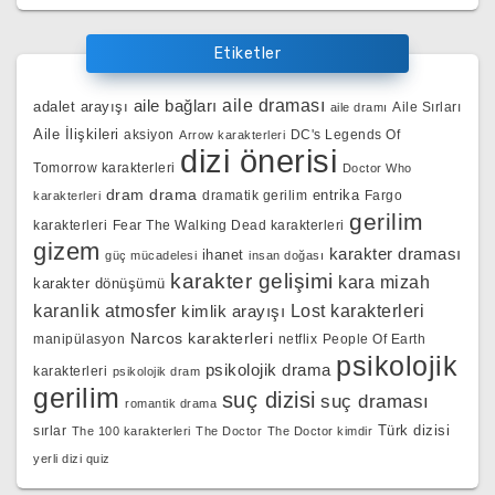
Etiketler
aile bağları
aile draması
adalet arayışı
Aile Sırları
aile dramı
Aile İlişkileri
aksiyon
DC's Legends Of
Arrow karakterleri
dizi önerisi
Tomorrow karakterleri
Doctor Who
dram
drama
entrika
dramatik gerilim
Fargo
karakterleri
gerilim
karakterleri
Fear The Walking Dead karakterleri
gizem
karakter draması
ihanet
güç mücadelesi
insan doğası
karakter gelişimi
kara mizah
karakter dönüşümü
karanlik atmosfer
kimlik arayışı
Lost karakterleri
Narcos karakterleri
manipülasyon
netflix
People Of Earth
psikolojik
psikolojik drama
karakterleri
psikolojik dram
gerilim
suç dizisi
suç draması
romantik drama
Türk dizisi
sırlar
The 100 karakterleri
The Doctor
The Doctor kimdir
yerli dizi quiz