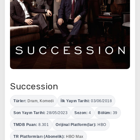
Succession
Türler:
Dram
,
Komedi
İlk Yayın Tarihi:
03/06/2018
Son Yayın Tarihi:
28/05/2023
Sezon:
4
Bölüm:
39
TMDB Puan:
8.301
Orijinal Platform(lar):
HBO
TR Platformları (Abonelik):
HBO Max