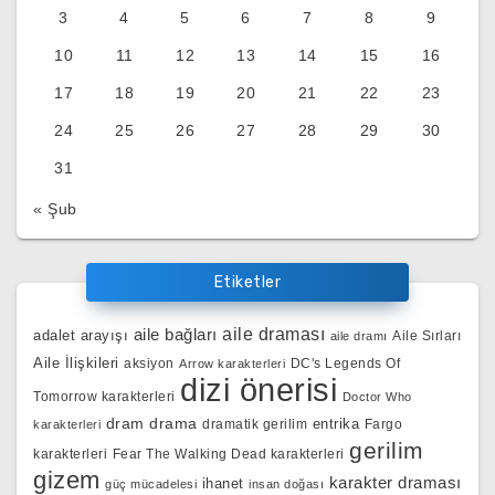
3
4
5
6
7
8
9
10
11
12
13
14
15
16
17
18
19
20
21
22
23
24
25
26
27
28
29
30
31
« Şub
Etiketler
aile bağları
aile draması
adalet arayışı
Aile Sırları
aile dramı
Aile İlişkileri
aksiyon
DC's Legends Of
Arrow karakterleri
dizi önerisi
Tomorrow karakterleri
Doctor Who
dram
drama
entrika
dramatik gerilim
Fargo
karakterleri
gerilim
karakterleri
Fear The Walking Dead karakterleri
gizem
karakter draması
ihanet
güç mücadelesi
insan doğası