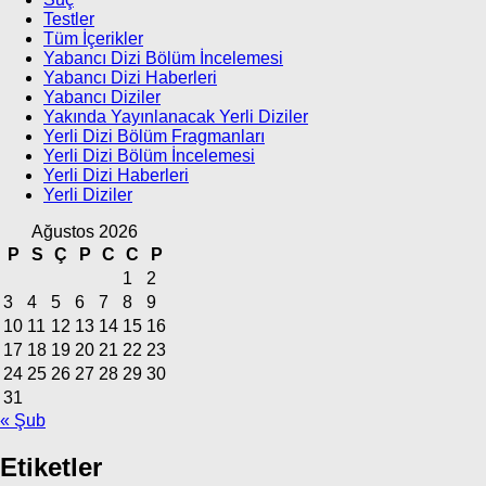
Testler
Tüm İçerikler
Yabancı Dizi Bölüm İncelemesi
Yabancı Dizi Haberleri
Yabancı Diziler
Yakında Yayınlanacak Yerli Diziler
Yerli Dizi Bölüm Fragmanları
Yerli Dizi Bölüm İncelemesi
Yerli Dizi Haberleri
Yerli Diziler
Ağustos 2026
P
S
Ç
P
C
C
P
1
2
3
4
5
6
7
8
9
10
11
12
13
14
15
16
17
18
19
20
21
22
23
24
25
26
27
28
29
30
31
« Şub
Etiketler