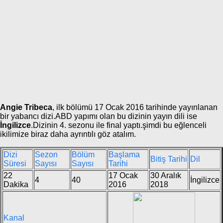
Angie Tribeca
, ilk bölümü 17 Ocak 2016 tarihinde yayınlanan
bir yabancı dizi.ABD yapımı olan bu dizinin yayın dili ise
İngilizce
.Dizinin 4. sezonu ile final yaptı.şimdi bu eğlenceli
ikilimize biraz daha ayrıntılı göz atalım.
Dizi
Sezon
Bölüm
Başlama
Bitiş Tarihi
Dil
Süresi
Sayısı
Sayısı
Tarihi
22
17 Ocak
30 Aralık
4
40
İngilizce
Dakika
2016
2018
Kanal