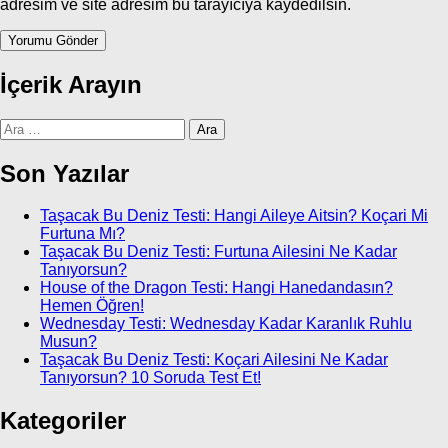
adresim ve site adresim bu tarayıcıya kaydedilsin.
İçerik Arayın
Arama:
Son Yazılar
Taşacak Bu Deniz Testi: Hangi Aileye Aitsin? Koçari Mi
Furtuna Mı?
Taşacak Bu Deniz Testi: Furtuna Ailesini Ne Kadar
Tanıyorsun?
House of the Dragon Testi: Hangi Hanedandasın?
Hemen Öğren!
Wednesday Testi: Wednesday Kadar Karanlık Ruhlu
Musun?
Taşacak Bu Deniz Testi: Koçari Ailesini Ne Kadar
Tanıyorsun? 10 Soruda Test Et!
Kategoriler