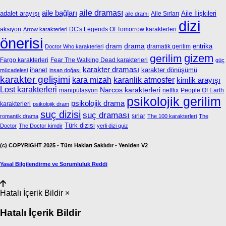
aile bağları
aile draması
adalet arayışı
Aile İlişkileri
Aile Sırları
aile dramı
dizi
aksiyon
DC's Legends Of Tomorrow karakterleri
Arrow karakterleri
önerisi
dram
drama
entrika
dramatik gerilim
Doctor Who karakterleri
gizem
gerilim
Fargo karakterleri
Fear The Walking Dead karakterleri
güç
karakter draması
ihanet
karakter dönüşümü
mücadelesi
insan doğası
karakter gelişimi
kara mizah
karanlik atmosfer
kimlik arayışı
Lost karakterleri
Narcos karakterleri
manipülasyon
netflix
People Of Earth
psikolojik gerilim
psikolojik drama
karakterleri
psikolojik dram
suç dizisi
suç draması
sırlar
romantik drama
The 100 karakterleri
The
Türk dizisi
Doctor
The Doctor kimdir
yerli dizi quiz
(c) COPYRIGHT 2025 - Tüm Hakları Saklıdır - Yeniden V2
Yasal Bilgilendirme ve Sorumluluk Reddi
Hatalı İçerik Bildir
×
Hatalı İçerik Bildir