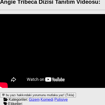
Angie Tribeca Dizisi Tanıtım Videosu:
💬 bu yazı hakkındaki yorumunu mutlaka yaz! (Tıkla)
Kategoriler:
Gizem
Komedi
Polisiye
Etiketler: