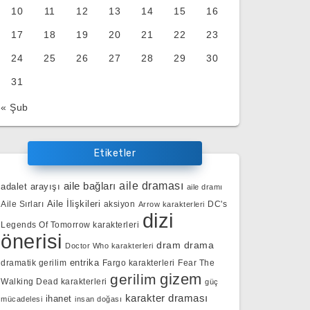
10
11
12
13
14
15
16
17
18
19
20
21
22
23
24
25
26
27
28
29
30
31
« Şub
Etiketler
aile bağları
aile draması
adalet arayışı
aile dramı
Aile İlişkileri
Aile Sırları
aksiyon
DC's
Arrow karakterleri
dizi
Legends Of Tomorrow karakterleri
önerisi
dram
drama
Doctor Who karakterleri
entrika
dramatik gerilim
Fargo karakterleri
Fear The
gizem
gerilim
Walking Dead karakterleri
güç
karakter draması
ihanet
mücadelesi
insan doğası