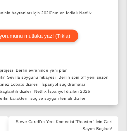
inin hayranları için 2026’nın en iddialı Netflix
yorumunu mutlaka yaz! (Tıkla)
projesi
Berlin evreninde yeni plan
rlin Sevilla soygunu hikâyesi
Berlin spin off yeni sezon
ínez Lobato dizileri
İspanyol suç dramaları
ağlantılı diziler
Netflix İspanyol dizileri 2026
rlin karakteri
suç ve soygun temalı diziler
Steve Carell’ın Yeni Komedisi “Rooster” İçin Geri
Sayım Başladı!