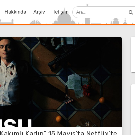
Hakkında
Arşiv
İletişim
 Kakımlı Kadın” 15 Mayıs’ta Netflix’te