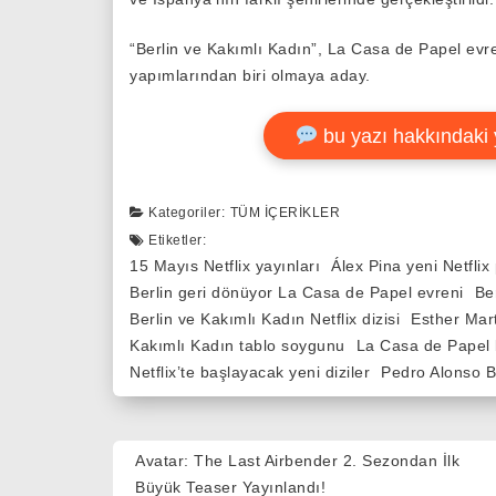
“Berlin ve Kakımlı Kadın”, La Casa de Papel evren
yapımlarından biri olmaya aday.
bu yazı hakkındaki 
Kategoriler:
TÜM İÇERIKLER
Etiketler:
15 Mayıs Netflix yayınları
Álex Pina yeni Netflix 
Berlin geri dönüyor La Casa de Papel evreni
Be
Berlin ve Kakımlı Kadın Netflix dizisi
Esther Mart
Kakımlı Kadın tablo soygunu
La Casa de Papel b
Netflix’te başlayacak yeni diziler
Pedro Alonso Be
Yazı
Avatar: The Last Airbender 2. Sezondan İlk
gezinmesi
Büyük Teaser Yayınlandı!