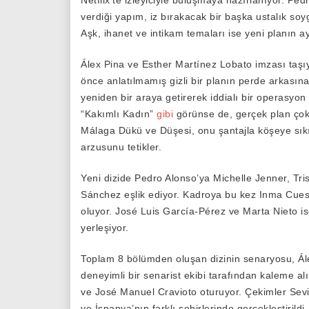
Netflix’te izleyiciyle buluşmaya hazırlanıyor. Pe
verdiği yapım, iz bırakacak bir başka ustalık soy
Aşk, ihanet ve intikam temaları ise yeni planın ay
Álex Pina ve Esther Martínez Lobato imzası taşı
önce anlatılmamış gizli bir planın perde arkasın
yeniden bir araya getirerek iddialı bir operasyon 
“Kakımlı Kadın”
gibi
görünse de, gerçek plan çok d
Málaga Dükü ve Düşesi, onu şantajla köşeye sıkış
arzusunu tetikler.
Yeni dizide Pedro Alonso’ya Michelle Jenner, Tr
Sánchez eşlik ediyor. Kadroya bu kez Inma Cuesta
oluyor. José Luis García-Pérez ve Marta Nieto i
yerleşiyor.
Toplam 8 bölümden oluşan dizinin senaryosu, Ál
deneyimli bir senarist ekibi tarafından kaleme a
ve José Manuel Cravioto oturuyor. Çekimler Sev
ve İspanya’nın farklı şehirlerinde gerçekleştirildi.