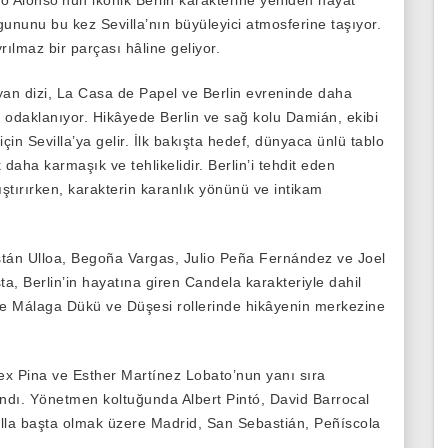
dro Alonso’nun ikonik Berlin karakterine yeniden hayat
gununu bu kez Sevilla’nın büyüleyici atmosferine taşıyor.
rılmaz bir parçası hâline geliyor.
yan dizi, La Casa de Papel ve Berlin evreninde daha
a odaklanıyor. Hikâyede Berlin ve sağ kolu Damián, ekibi
için Sevilla’ya gelir. İlk bakışta hedef, dünyaca ünlü tablo
aha karmaşık ve tehlikelidir. Berlin’i tehdit eden
tırırken, karakterin karanlık yönünü ve intikam
istán Ulloa, Begoña Vargas, Julio Peña Fernández ve Joel
, Berlin’in hayatına giren Candela karakteriyle dahil
se Málaga Dükü ve Düşesi rollerinde hikâyenin merkezine
ex Pina ve Esther Martínez Lobato’nun yanı sıra
lındı. Yönetmen koltuğunda Albert Pintó, David Barrocal
illa başta olmak üzere Madrid, San Sebastián, Peñíscola