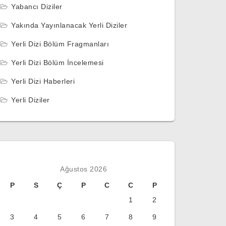
Yabancı Diziler
Yakında Yayınlanacak Yerli Diziler
Yerli Dizi Bölüm Fragmanları
Yerli Dizi Bölüm İncelemesi
Yerli Dizi Haberleri
Yerli Diziler
Ağustos 2026
P
S
Ç
P
C
C
P
1
2
3
4
5
6
7
8
9