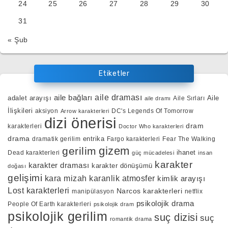
24
25
26
27
28
29
30
31
« Şub
Etiketler
aile bağları
aile draması
adalet arayışı
Aile
Aile Sırları
aile dramı
İlişkileri
aksiyon
DC's Legends Of Tomorrow
Arrow karakterleri
dizi önerisi
dram
karakterleri
Doctor Who karakterleri
drama
entrika
dramatik gerilim
Fargo karakterleri
Fear The Walking
gizem
gerilim
ihanet
Dead karakterleri
güç mücadelesi
insan
karakter
karakter draması
karakter dönüşümü
doğası
gelişimi
kara mizah
karanlik atmosfer
kimlik arayışı
Lost karakterleri
Narcos karakterleri
manipülasyon
netflix
psikolojik drama
People Of Earth karakterleri
psikolojik dram
psikolojik gerilim
suç dizisi
suç
romantik drama