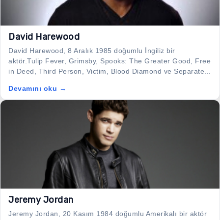
David Harewood
David Harewood, 8 Aralık 1985 doğumlu İngiliz bir
aktör.Tulip Fever, Grimsby, Spooks: The Greater Good, Free
in Deed, Third Person, Victim, Blood Diamond ve Separate...
Devamını oku →
Jeremy Jordan
Jeremy Jordan, 20 Kasım 1984 doğumlu Amerikalı bir aktör