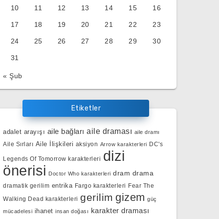
10
11
12
13
14
15
16
17
18
19
20
21
22
23
24
25
26
27
28
29
30
31
« Şub
Etiketler
aile bağları
aile draması
adalet arayışı
aile dramı
Aile İlişkileri
Aile Sırları
aksiyon
DC's
Arrow karakterleri
dizi
Legends Of Tomorrow karakterleri
önerisi
dram
drama
Doctor Who karakterleri
entrika
dramatik gerilim
Fargo karakterleri
Fear The
gizem
gerilim
Walking Dead karakterleri
güç
karakter draması
ihanet
mücadelesi
insan doğası