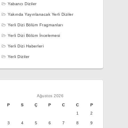
Yabancı Diziler
Yakında Yayınlanacak Yerli Diziler
Yerli Dizi Bölüm Fragmanları
Yerli Dizi Bölüm İncelemesi
Yerli Dizi Haberleri
Yerli Diziler
Ağustos 2026
P
S
Ç
P
C
C
P
1
2
3
4
5
6
7
8
9