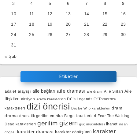
3
4
5
6
7
8
9
10
11
12
13
14
15
16
17
18
19
20
21
22
23
24
25
26
27
28
29
30
31
« Şub
Etiketler
aile bağları
aile draması
adalet arayışı
Aile
Aile Sırları
aile dramı
İlişkileri
aksiyon
DC's Legends Of Tomorrow
Arrow karakterleri
dizi önerisi
dram
karakterleri
Doctor Who karakterleri
drama
entrika
dramatik gerilim
Fargo karakterleri
Fear The Walking
gizem
gerilim
ihanet
Dead karakterleri
güç mücadelesi
insan
karakter
karakter draması
karakter dönüşümü
doğası