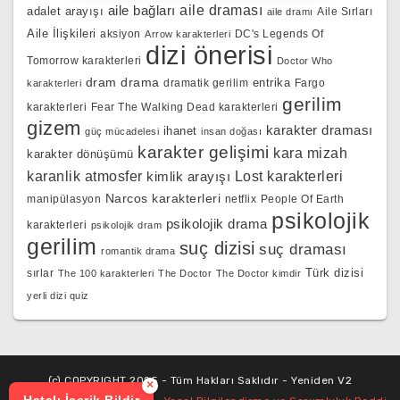
aile bağları
aile draması
adalet arayışı
Aile Sırları
aile dramı
Aile İlişkileri
aksiyon
DC's Legends Of
Arrow karakterleri
dizi önerisi
Tomorrow karakterleri
Doctor Who
dram
drama
entrika
dramatik gerilim
Fargo
karakterleri
gerilim
karakterleri
Fear The Walking Dead karakterleri
gizem
karakter draması
ihanet
güç mücadelesi
insan doğası
karakter gelişimi
kara mizah
karakter dönüşümü
karanlik atmosfer
kimlik arayışı
Lost karakterleri
Narcos karakterleri
manipülasyon
netflix
People Of Earth
psikolojik
psikolojik drama
karakterleri
psikolojik dram
gerilim
suç dizisi
suç draması
romantik drama
Türk dizisi
sırlar
The 100 karakterleri
The Doctor
The Doctor kimdir
yerli dizi quiz
(c) COPYRIGHT 2025 - Tüm Hakları Saklıdır - Yeniden V2
×