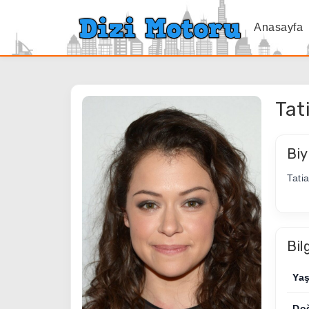
Anasayfa
Tat
Biy
Tati
Bil
Ya
Do