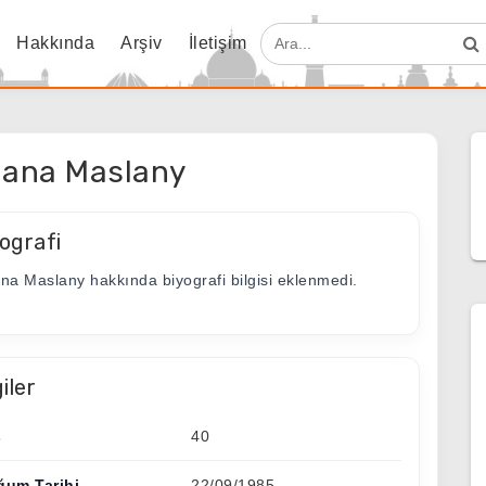
Hakkında
Arşiv
İletişim
iana Maslany
ografi
ana Maslany hakkında biyografi bilgisi eklenmedi.
giler
ş
40
ğum Tarihi
22/09/1985