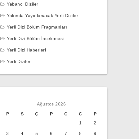
Yabancı Diziler
Yakında Yayınlanacak Yerli Diziler
Yerli Dizi Bölüm Fragmanları
Yerli Dizi Bölüm İncelemesi
Yerli Dizi Haberleri
Yerli Diziler
Ağustos 2026
P
S
Ç
P
C
C
P
1
2
3
4
5
6
7
8
9