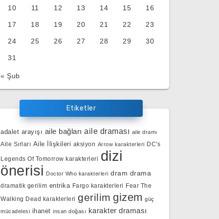
10
11
12
13
14
15
16
17
18
19
20
21
22
23
24
25
26
27
28
29
30
31
« Şub
Etiketler
aile bağları
aile draması
adalet arayışı
aile dramı
Aile İlişkileri
Aile Sırları
aksiyon
DC's
Arrow karakterleri
dizi
Legends Of Tomorrow karakterleri
önerisi
dram
drama
Doctor Who karakterleri
entrika
dramatik gerilim
Fargo karakterleri
Fear The
gizem
gerilim
Walking Dead karakterleri
güç
karakter draması
ihanet
mücadelesi
insan doğası