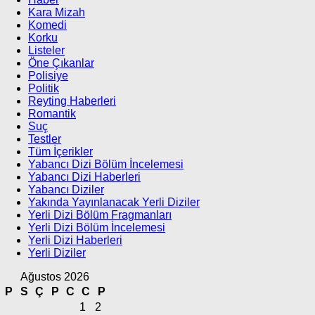
Kara Mizah
Komedi
Korku
Listeler
Öne Çıkanlar
Polisiye
Politik
Reyting Haberleri
Romantik
Suç
Testler
Tüm İçerikler
Yabancı Dizi Bölüm İncelemesi
Yabancı Dizi Haberleri
Yabancı Diziler
Yakında Yayınlanacak Yerli Diziler
Yerli Dizi Bölüm Fragmanları
Yerli Dizi Bölüm İncelemesi
Yerli Dizi Haberleri
Yerli Diziler
Ağustos 2026
P
S
Ç
P
C
C
P
1
2