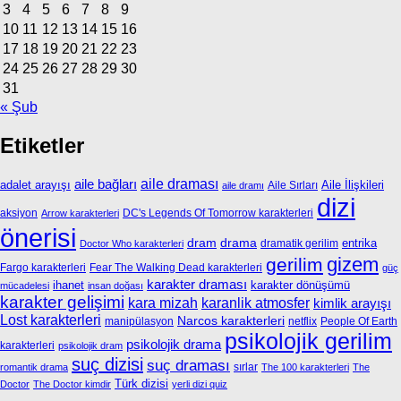
3
4
5
6
7
8
9
10
11
12
13
14
15
16
17
18
19
20
21
22
23
24
25
26
27
28
29
30
31
« Şub
Etiketler
aile bağları
aile draması
adalet arayışı
Aile İlişkileri
Aile Sırları
aile dramı
dizi
aksiyon
DC's Legends Of Tomorrow karakterleri
Arrow karakterleri
önerisi
dram
drama
entrika
dramatik gerilim
Doctor Who karakterleri
gizem
gerilim
Fargo karakterleri
Fear The Walking Dead karakterleri
güç
karakter draması
ihanet
karakter dönüşümü
mücadelesi
insan doğası
karakter gelişimi
kara mizah
karanlik atmosfer
kimlik arayışı
Lost karakterleri
Narcos karakterleri
manipülasyon
netflix
People Of Earth
psikolojik gerilim
psikolojik drama
karakterleri
psikolojik dram
suç dizisi
suç draması
sırlar
romantik drama
The 100 karakterleri
The
Türk dizisi
Doctor
The Doctor kimdir
yerli dizi quiz