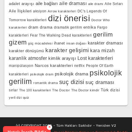
aile bağları
aile draması
adalet arayışı
Aile Sırları
aile dramı
Aile İlişkileri
aksiyon
DC's Legends Of
Arrow karakterleri
dizi önerisi
Tomorrow karakterleri
Doctor Who
dram
drama
entrika
dramatik gerilim
Fargo
karakterleri
gerilim
karakterleri
Fear The Walking Dead karakterleri
gizem
karakter draması
ihanet
güç mücadelesi
insan doğası
karakter gelişimi
kara mizah
karakter dönüşümü
karanlik atmosfer
kimlik arayışı
Lost karakterleri
Narcos karakterleri
manipülasyon
netflix
People Of Earth
psikolojik
psikolojik drama
karakterleri
psikolojik dram
gerilim
suç dizisi
suç draması
romantik drama
Türk dizisi
sırlar
The 100 karakterleri
The Doctor
The Doctor kimdir
yerli dizi quiz
(c) COPYRIGHT 2025 - Tüm Hakları Saklıdır - Yeniden V2
×