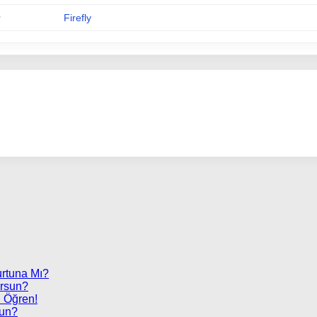
Firefly
urtuna Mı?
orsun?
 Öğren!
sun?