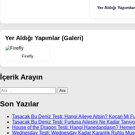
Yer Aldığı Yapımlar
Yer Aldığı Yapımlar (Galeri)
Firefly
İçerik Arayın
Arama:
Son Yazılar
Taşacak Bu Deniz Testi: Hangi Aileye Aitsin? Koçari Mi F
Taşacak Bu Deniz Testi: Furtuna Ailesini Ne Kadar Tanıy
House of the Dragon Testi: Hangi Hanedandasın? Hemen
Wednesday Testi: Wednesday Kadar Karanlık Ruhlu Mu