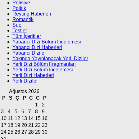
Polisiye
Politik
Reyting Haberleri
Romantik
Suç
Testler
Tüm İçerikler
Yabancı Dizi Bölüm İncelemesi
Yabancı Dizi Haberleri
Yabancı Diziler
Yakında Yayınlanacak Yerli Diziler
Yerli Dizi Bölüm Fragmanları
Yerli Dizi Bölüm İncelemesi
Yerli Dizi Haberleri
Yerli Diziler
Ağustos 2026
P
S
Ç
P
C
C
P
1
2
3
4
5
6
7
8
9
10
11
12
13
14
15
16
17
18
19
20
21
22
23
24
25
26
27
28
29
30
31