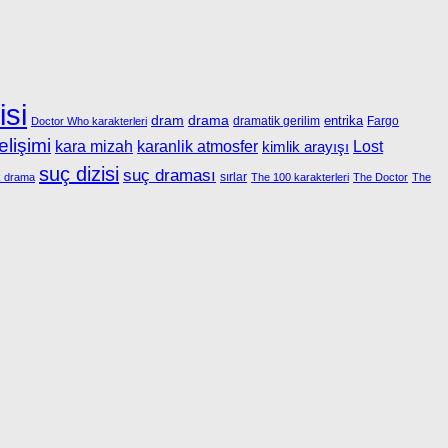
isi
dram
drama
entrika
dramatik gerilim
Fargo
Doctor Who karakterleri
elişimi
kara mizah
karanlik atmosfer
kimlik arayışı
Lost
suç dizisi
suç draması
sırlar
k drama
The 100 karakterleri
The Doctor
The