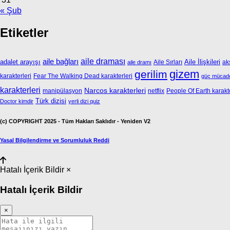
« Şub
Etiketler
aile bağları
aile draması
adalet arayışı
Aile İlişkileri
Aile Sırları
ak
aile dramı
gizem
gerilim
karakterleri
Fear The Walking Dead karakterleri
güç mücade
karakterleri
Narcos karakterleri
manipülasyon
netflix
People Of Earth karakte
Türk dizisi
Doctor kimdir
yerli dizi quiz
(c) COPYRIGHT 2025 - Tüm Hakları Saklıdır - Yeniden V2
Yasal Bilgilendirme ve Sorumluluk Reddi
Hatalı İçerik Bildir
×
Hatalı İçerik Bildir
×