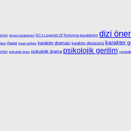
dizi öner
siyon
DC's Legends Of Tomorrow karakterleri
Arrow karakterleri
karakter g
karakter draması
ihanet
karakter dönüşümü
lesi
insan doğası
psikolojik gerilim
psikolojik drama
rleri
psikolojik dram
romanti