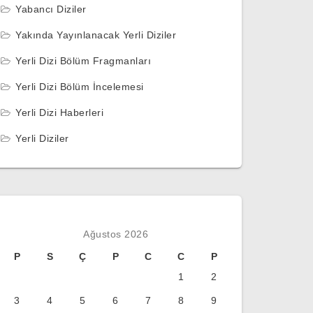
Yabancı Diziler
Yakında Yayınlanacak Yerli Diziler
Yerli Dizi Bölüm Fragmanları
Yerli Dizi Bölüm İncelemesi
Yerli Dizi Haberleri
Yerli Diziler
Ağustos 2026
P
S
Ç
P
C
C
P
1
2
3
4
5
6
7
8
9