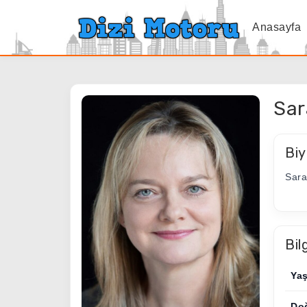
Anasayfa
Sar
Biy
Sara
Bil
Ya
Do