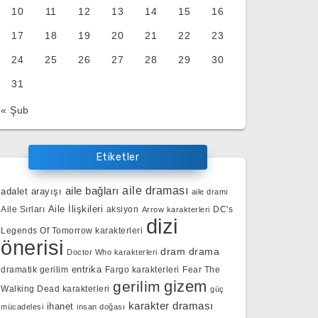
10
11
12
13
14
15
16
17
18
19
20
21
22
23
24
25
26
27
28
29
30
31
« Şub
Etiketler
aile bağları
aile draması
adalet arayışı
aile dramı
Aile İlişkileri
Aile Sırları
aksiyon
DC's
Arrow karakterleri
dizi
Legends Of Tomorrow karakterleri
önerisi
dram
drama
Doctor Who karakterleri
entrika
dramatik gerilim
Fargo karakterleri
Fear The
gizem
gerilim
Walking Dead karakterleri
güç
karakter draması
ihanet
mücadelesi
insan doğası