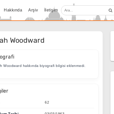
Hakkında
Arşiv
İletişim
ah Woodward
ografi
h Woodward hakkında biyografi bilgisi eklenmedi.
giler
ş
62
ğum Tarihi
03/03/1963