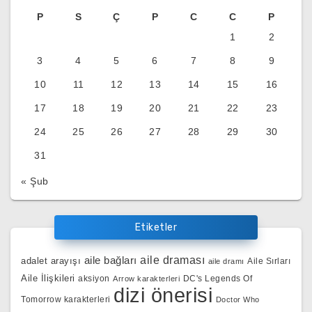
P
S
Ç
P
C
C
P
1
2
3
4
5
6
7
8
9
10
11
12
13
14
15
16
17
18
19
20
21
22
23
24
25
26
27
28
29
30
31
« Şub
Etiketler
aile bağları
aile draması
adalet arayışı
Aile Sırları
aile dramı
Aile İlişkileri
aksiyon
DC's Legends Of
Arrow karakterleri
dizi önerisi
Tomorrow karakterleri
Doctor Who