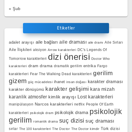
« Şub
Etiketler
aile bağları
aile draması
adalet arayışı
Aile Sırları
aile dramı
Aile İlişkileri
aksiyon
DC's Legends Of
Arrow karakterleri
dizi önerisi
Tomorrow karakterleri
Doctor Who
dram
drama
entrika
dramatik gerilim
Fargo
karakterleri
gerilim
karakterleri
Fear The Walking Dead karakterleri
gizem
karakter draması
ihanet
güç mücadelesi
insan doğası
karakter gelişimi
kara mizah
karakter dönüşümü
karanlik atmosfer
kimlik arayışı
Lost karakterleri
Narcos karakterleri
manipülasyon
netflix
People Of Earth
psikolojik
psikolojik drama
karakterleri
psikolojik dram
gerilim
suç dizisi
suç draması
romantik drama
Türk dizisi
sırlar
The 100 karakterleri
The Doctor
The Doctor kimdir