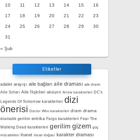
10
11
12
13
14
15
16
17
18
19
20
21
22
23
24
25
26
27
28
29
30
31
« Şub
Etiketler
aile bağları
aile draması
adalet arayışı
aile dramı
Aile İlişkileri
Aile Sırları
aksiyon
DC's
Arrow karakterleri
dizi
Legends Of Tomorrow karakterleri
önerisi
dram
drama
Doctor Who karakterleri
entrika
dramatik gerilim
Fargo karakterleri
Fear The
gizem
gerilim
Walking Dead karakterleri
güç
karakter draması
ihanet
mücadelesi
insan doğası