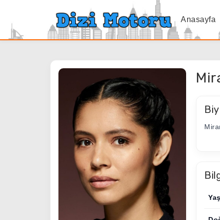
Anasayfa
Mir
Biy
Mira
Bil
Ya
Do