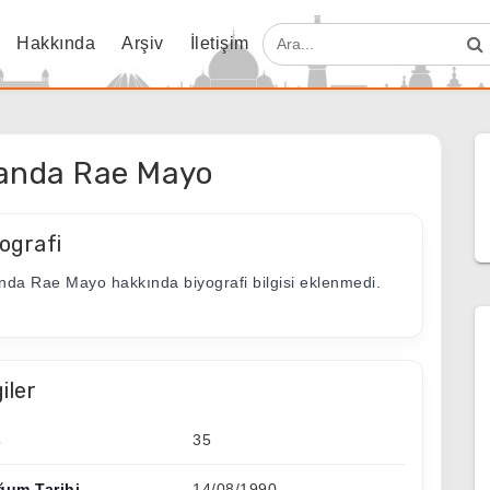
Hakkında
Arşiv
İletişim
anda Rae Mayo
ografi
nda Rae Mayo hakkında biyografi bilgisi eklenmedi.
giler
ş
35
ğum Tarihi
14/08/1990