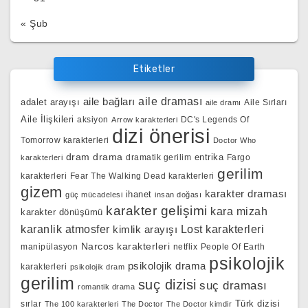
« Şub
Etiketler
aile bağları
aile draması
adalet arayışı
Aile Sırları
aile dramı
Aile İlişkileri
aksiyon
DC's Legends Of
Arrow karakterleri
dizi önerisi
Tomorrow karakterleri
Doctor Who
dram
drama
entrika
dramatik gerilim
Fargo
karakterleri
gerilim
karakterleri
Fear The Walking Dead karakterleri
gizem
karakter draması
ihanet
güç mücadelesi
insan doğası
karakter gelişimi
kara mizah
karakter dönüşümü
karanlik atmosfer
kimlik arayışı
Lost karakterleri
Narcos karakterleri
manipülasyon
netflix
People Of Earth
psikolojik
psikolojik drama
karakterleri
psikolojik dram
gerilim
suç dizisi
suç draması
romantik drama
Türk dizisi
sırlar
The 100 karakterleri
The Doctor
The Doctor kimdir