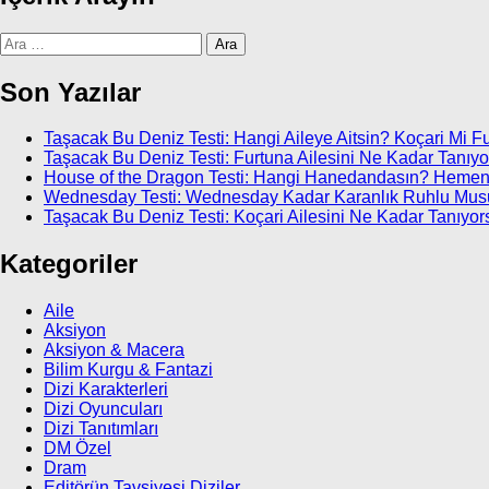
Arama:
Son Yazılar
Taşacak Bu Deniz Testi: Hangi Aileye Aitsin? Koçari Mi F
Taşacak Bu Deniz Testi: Furtuna Ailesini Ne Kadar Tanıy
House of the Dragon Testi: Hangi Hanedandasın? Hemen
Wednesday Testi: Wednesday Kadar Karanlık Ruhlu Mu
Taşacak Bu Deniz Testi: Koçari Ailesini Ne Kadar Tanıyor
Kategoriler
Aile
Aksiyon
Aksiyon & Macera
Bilim Kurgu & Fantazi
Dizi Karakterleri
Dizi Oyuncuları
Dizi Tanıtımları
DM Özel
Dram
Editörün Tavsiyesi Diziler