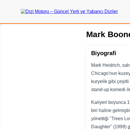
Mark Boone
Biyografi
Mark Heidrich, sah
Chicago'nun kuzey 
kuryelik gibi çeşit
stand-up komedi il
Kariyeri boyunca 1
biri haline gelmişt
yönettiği "Trees Lo
Daughter" (1999) gi