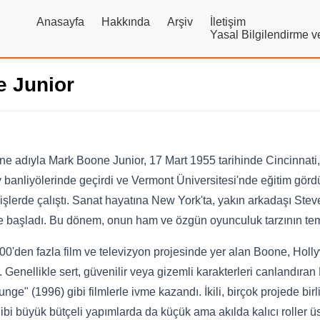
Anasayfa
Hakkında
Arşiv
İletişim
Yasal Bilgilendirme 
 Junior
ne adıyla Mark Boone Junior, 17 Mart 1955 tarihinde Cincinnati, 
banliyölerinde geçirdi ve Vermont Üniversitesi'nde eğitim gör
li işlerde çalıştı. Sanat hayatına New York'ta, yakın arkadaşı St
e başladı. Bu dönem, onun ham ve özgün oyunculuk tarzının temel
00'den fazla film ve televizyon projesinde yer alan Boone, Hol
ir. Genellikle sert, güvenilir veya gizemli karakterleri canlandı
unge" (1996) gibi filmlerle ivme kazandı. İkili, birçok projede bi
bi büyük bütçeli yapımlarda da küçük ama akılda kalıcı roller üs