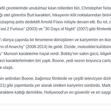
il çevrelerinde unutulmaz kılan rollerden biri, Christopher Nolan'
 otel görevlisi Burt karakteri, hikayenin kilit noktalarından biri
ozlaşmış polis dedektifi Arnold Flass rolüyle devam etti. Bu rol, 
Fast 2 Furious" (2003) ve "30 Days of Night" (2007) gibi filmlerde
ı dünya çapında bir fenomene dönüştüren ve kariyerinin en ikon
ons of Anarchy" (2008-2014) ile geldi. Dizide, motosiklet kulüb
 Munson karakterine hayat verdi. Bobby'nin sakin gücü, bilgeliğ
zi karakterlerinden biri yaptı. Boone, yedi sezon boyunca canlan
e ulaştı.
in ardından Boone, bağımsız filmlerde ve çeşitli televizyon dizi
1) gibi yapımlarda yer alarak üretken kariyerini sürdürdü. Ma
araktere kattığı derinlikle, Hollywood'un en güvenilir ve en sayg