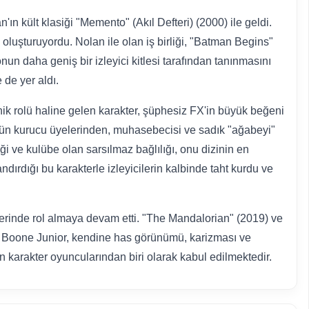
ın kült klasiği "Memento" (Akıl Defteri) (2000) ile geldi.
ni oluşturuyordu. Nolan ile olan iş birliği, "Batman Begins"
onun daha geniş bir izleyici kitlesi tarafından tanınmasını
 de yer aldı.
ik rolü haline gelen karakter, şüphesiz FX'in büyük beğeni
ünün kurucu üyelerinden, muhasebecisi ve sadık "ağabeyi"
i ve kulübe olan sarsılmaz bağlılığı, onu dizinin en
dırdığı bu karakterle izleyicilerin kalbinde taht kurdu ve
lerinde rol almaya devam etti. "The Mandalorian" (2019) ve
rk Boone Junior, kendine has görünümü, karizması ve
ın karakter oyuncularından biri olarak kabul edilmektedir.