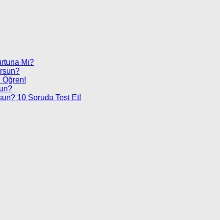
urtuna Mı?
orsun?
 Öğren!
sun?
sun? 10 Soruda Test Et!