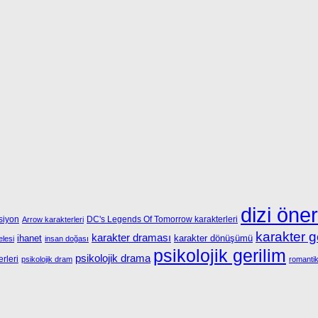
dizi öner
siyon
DC's Legends Of Tomorrow karakterleri
Arrow karakterleri
karakter g
karakter draması
ihanet
karakter dönüşümü
lesi
insan doğası
psikolojik gerilim
psikolojik drama
rleri
psikolojik dram
romanti