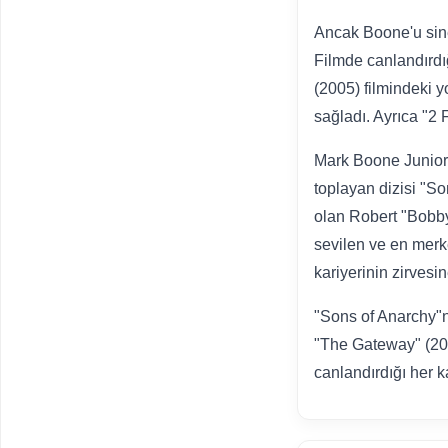
Ancak Boone'u sinef
Filmde canlandırdığı
(2005) filmindeki y
sağladı. Ayrıca "2 
Mark Boone Junior'
toplayan dizisi "S
olan Robert "Bobby"
sevilen ve en merke
kariyerinin zirvesin
"Sons of Anarchy"n
"The Gateway" (202
canlandırdığı her k