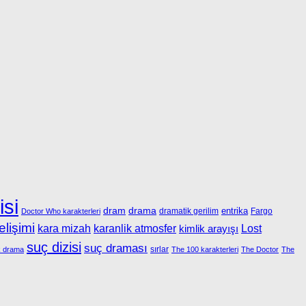
isi
dram
drama
entrika
dramatik gerilim
Fargo
Doctor Who karakterleri
elişimi
kara mizah
karanlik atmosfer
kimlik arayışı
Lost
suç dizisi
suç draması
sırlar
k drama
The 100 karakterleri
The Doctor
The