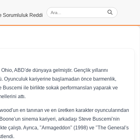
ve Sorumluluk Reddi
Ohio, ABD'de dünyaya gelmiştir. Gençlik yıllarını
dü. Oyunculuk kariyerine başlamadan önce barmenlik,
eve Buscemi ile birlikte sokak performansları yaparak ve
lerini attı.
lywood'un en tanınan ve en üretken karakter oyuncularından
ran Boone'un sinema kariyeri, arkadaşı Steve Buscemi'nin
rlikte çalıştı. Ayrıca, "Armageddon" (1998) ve "The General's
tlendi.