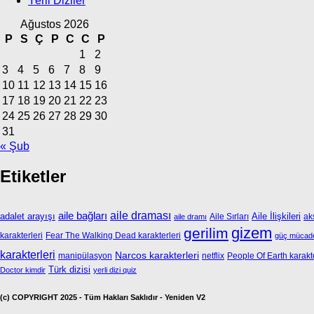
Yerli Diziler
Ağustos 2026
P
S
Ç
P
C
C
P
1
2
3
4
5
6
7
8
9
10
11
12
13
14
15
16
17
18
19
20
21
22
23
24
25
26
27
28
29
30
31
« Şub
Etiketler
aile bağları
aile draması
adalet arayışı
Aile İlişkileri
Aile Sırları
ak
aile dramı
gizem
gerilim
karakterleri
Fear The Walking Dead karakterleri
güç mücade
karakterleri
Narcos karakterleri
manipülasyon
netflix
People Of Earth karakte
Türk dizisi
Doctor kimdir
yerli dizi quiz
(c) COPYRIGHT 2025 - Tüm Hakları Saklıdır - Yeniden V2