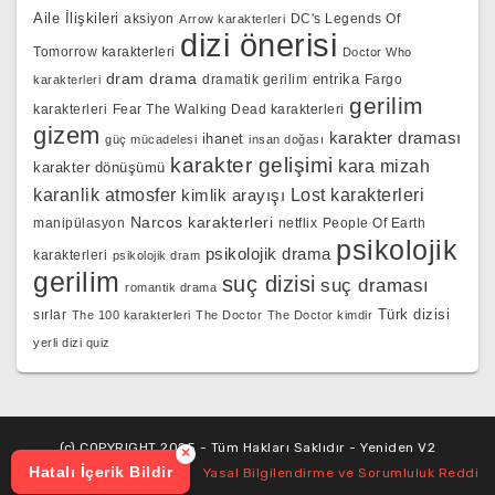
Aile İlişkileri
aksiyon
DC's Legends Of
Arrow karakterleri
dizi önerisi
Tomorrow karakterleri
Doctor Who
dram
drama
entrika
dramatik gerilim
Fargo
karakterleri
gerilim
karakterleri
Fear The Walking Dead karakterleri
gizem
karakter draması
ihanet
güç mücadelesi
insan doğası
karakter gelişimi
kara mizah
karakter dönüşümü
karanlik atmosfer
kimlik arayışı
Lost karakterleri
Narcos karakterleri
manipülasyon
netflix
People Of Earth
psikolojik
psikolojik drama
karakterleri
psikolojik dram
gerilim
suç dizisi
suç draması
romantik drama
Türk dizisi
sırlar
The 100 karakterleri
The Doctor
The Doctor kimdir
yerli dizi quiz
(c) COPYRIGHT 2025 - Tüm Hakları Saklıdır - Yeniden V2
×
Hatalı İçerik Bildir
Yasal Bilgilendirme ve Sorumluluk Reddi